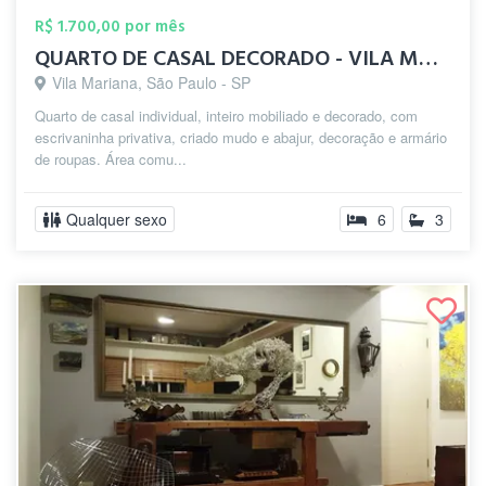
R$ 1.700,00 por mês
QUARTO DE CASAL DECORADO - VILA MARIANA
Vila Mariana, São Paulo - SP
Quarto de casal individual, inteiro mobiliado e decorado, com
escrivaninha privativa, criado mudo e abajur, decoração e armário
de roupas. Área comu...
Qualquer sexo
6
3