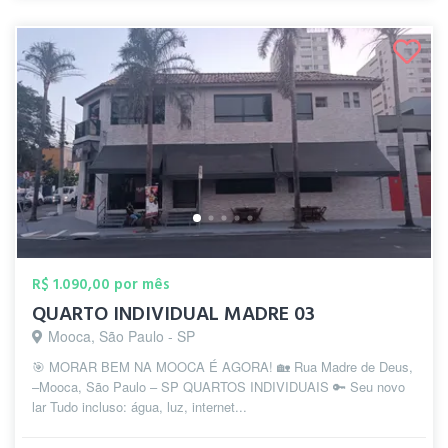
R$ 1.090,00 por mês
QUARTO INDIVIDUAL MADRE 03
Mooca, São Paulo - SP
🎯 MORAR BEM NA MOOCA É AGORA! 🏡 Rua Madre de Deus,
–Mooca, São Paulo – SP QUARTOS INDIVIDUAIS 🔑 Seu novo
lar Tudo incluso: água, luz, internet...