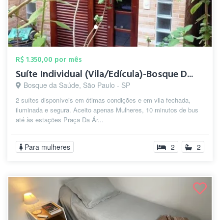
R$ 1.350,00 por mês
Suíte Individual (Vila/Edícula)-Bosque D...
Bosque da Saúde, São Paulo - SP
2 suítes disponíveis em ótimas condições e em vila fechada,
iluminada e segura. Aceito apenas Mulheres, 10 minutos de bus
até às estações Praça Da Ár...
Para mulheres
2
2