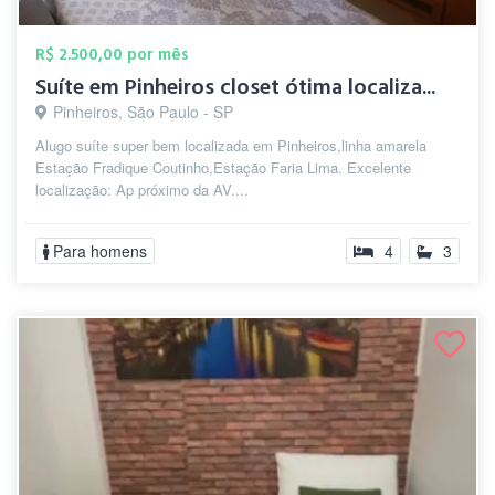
R$ 2.500,00 por mês
Suíte em Pinheiros closet ótima localiza...
Pinheiros, São Paulo - SP
Alugo suíte super bem localizada em Pinheiros,linha amarela
Estação Fradique Coutinho,Estação Faria Lima. Excelente
localização: Ap próximo da AV....
Para homens
4
3