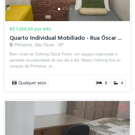
R$ 1.200,00 por mês
Quarto Individual Mobiliado - Rua Óscar ...
Pinheiros, São Paulo - SP
Bem vindo ao Coliving Óscar Freire. Um espaço organizado e
pensado na praticidade do seu dia a dia. Nosso Coliving fica no
coração de Pinheiros, pr...
Qualquer sexo
6
4