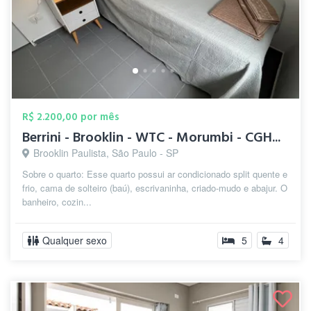
R$ 2.200,00 por mês
Berrini - Brooklin - WTC - Morumbi - CGH...
Brooklin Paulista, São Paulo - SP
Sobre o quarto: Esse quarto possui ar condicionado split quente e
frio, cama de solteiro (baú), escrivaninha, criado-mudo e abajur. O
banheiro, cozin...
Qualquer sexo
5
4