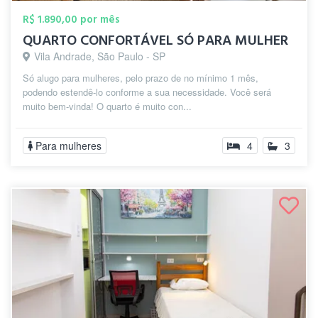
R$ 1.890,00 por mês
QUARTO CONFORTÁVEL SÓ PARA MULHER
Vila Andrade, São Paulo - SP
Só alugo para mulheres, pelo prazo de no mínimo 1 mês,
podendo estendê-lo conforme a sua necessidade. Você será
muito bem-vinda! O quarto é muito con...
Para mulheres
4
3