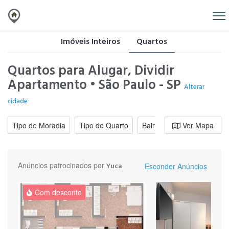
Imóveis Inteiros
Quartos
Quartos para Alugar, Dividir
Apartamento • São Paulo - SP
Alterar
cidade
Tipo de Moradia
Tipo de Quarto
Bairro / Região
Ver Mapa
Moradi
Anúncios patrocinados por
Yuca
Esconder Anúncios
Com desconto