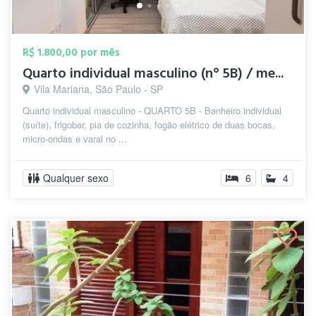
R$ 1.800,00 por mês
Quarto individual masculino (n° 5B) / me...
Vila Mariana, São Paulo - SP
Quarto individual masculino - QUARTO 5B - Banheiro individual
(suíte), frigobar, pia de cozinha, fogão elétrico de duas bocas,
micro-ondas e varal no ...
Qualquer sexo
6
4