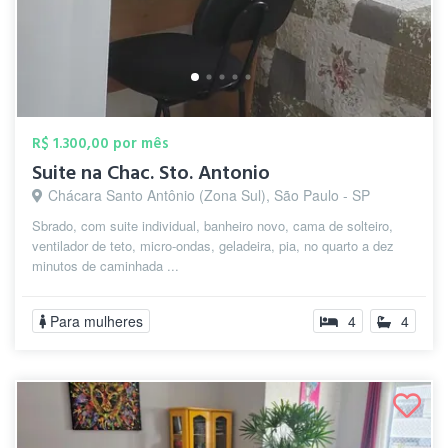
R$ 1.300,00 por mês
Suite na Chac. Sto. Antonio
Chácara Santo Antônio (Zona Sul), São Paulo - SP
Sbrado, com suite individual, banheiro novo, cama de solteiro,
ventilador de teto, micro-ondas, geladeira, pia, no quarto a dez
minutos de caminhada ...
Para mulheres
4
4