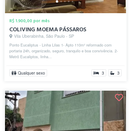
R$ 1.900,00 por mês
COLIVING MOEMA PÁSSAROS
Vila Uberabinha, São Paulo - SP
Ponto Eucaliptus - Linha Lilas 1- Apto 110m² reformado com
portaria 24h, organizado, seguro, tranquilo e boa convivência. 2-
Metrô Eucaliptos, linha...
Qualquer sexo
3
3