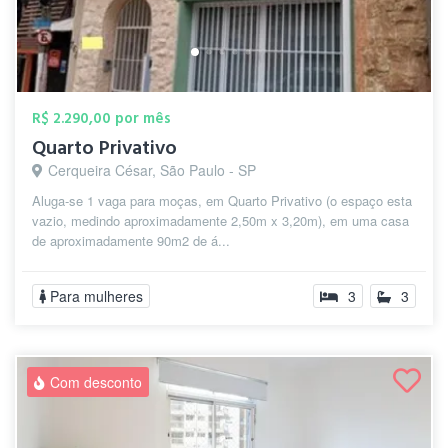
R$ 2.290,00 por mês
Quarto Privativo
Cerqueira César, São Paulo - SP
Aluga-se 1 vaga para moças, em Quarto Privativo (o espaço esta
vazio, medindo aproximadamente 2,50m x 3,20m), em uma casa
de aproximadamente 90m2 de á...
Para mulheres
3
3
Com desconto