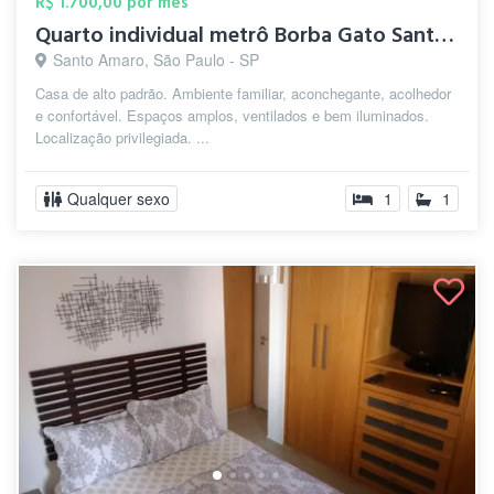
R$ 1.700,00 por mês
Quarto individual metrô Borba Gato Santo...
Santo Amaro, São Paulo - SP
Casa de alto padrão. Ambiente familiar, aconchegante, acolhedor
e confortável. Espaços amplos, ventilados e bem iluminados.
Localização privilegiada. ...
Qualquer sexo
1
1