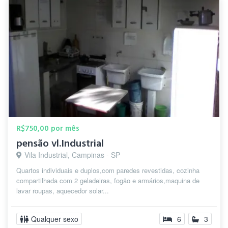
R$750,00 por mês
pensão vl.Industrial
Vila Industrial, Campinas - SP
Quartos individuais e duplos,com paredes revestidas, cozinha
compartilhada com 2 geladeiras, fogão e armários,maquina de
lavar roupas, aquecedor solar...
Qualquer sexo
6
3