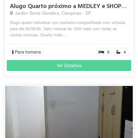
Alugo Quarto próximo a MEDLEY e SHOPPING D. PEDRO.
Jardim Santa Genebra, Campinas - SP
Alugo quarto individual com banheiro compartilhado com entrada
para dia 24/08/26. Valor mensal de 1200 reais com todas as
contas inclusas. Quarto mobi...
Para homens
6
4
Ver Detalhes