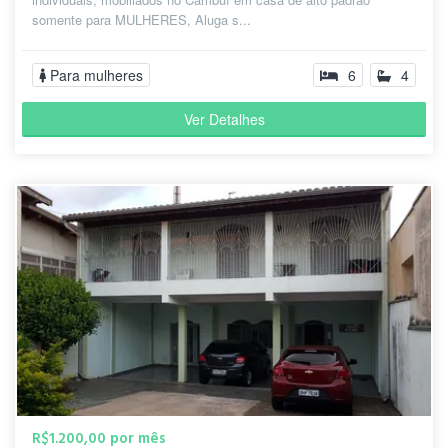
somente para MULHERES, Aluga s...
Para mulheres
6
4
Ver Detalhes
R$1.200,00 por mês