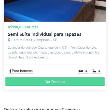
R$990,00 por mês
Semi Suíte individual para rapazes
Jardim Brasil, Campinas - SP
2o andar do sobrado Quarto grande 4 X 5 m Ventilador de teto,
guarda roupa grande, mesa p estudo, cama, cadeira ergonômica
de rodinhas. 2 provedores d...
Para homens
4
4
Ver Detalhes
Outros Locais para morar em Campinas