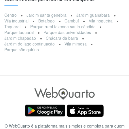
Centro
Jardim santa genebra
Jardim guanabara
Vila industrial
Botafogo
Cambuí
Vila nogueira
Taquaral
Parque rural fazenda santa cândida
Parque taquaral
Parque das universidades
Jardim chapadão
Chácara da barra
Jardim do lago continuação
Vila mimosa
Parque são quirino
O WebQuarto é a plataforma mais simples e completa para quem