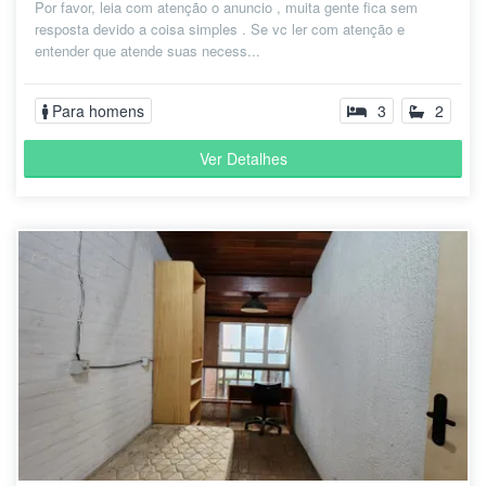
Por favor, leia com atenção o anuncio , muita gente fica sem
resposta devido a coisa simples . Se vc ler com atenção e
entender que atende suas necess...
Para homens
3
2
Ver Detalhes