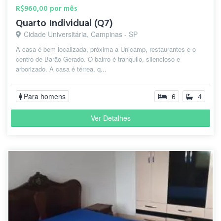
R$960,00 por mês
Quarto Individual (Q7)
Cidade Universitária, Campinas - SP
A casa é bem localizada, próxima a Unicamp, restaurantes e o
centro de Barão Gerado. O bairro é tranquilo, silencioso e
arborizado. A casa é térrea, q...
Para homens
6
4
Ver Detalhes