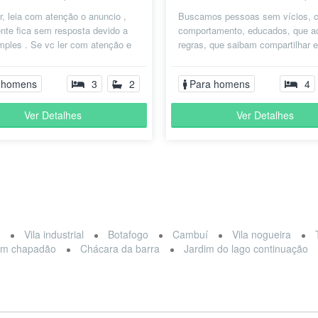
r, leia com atenção o anuncio ,
Buscamos pessoas sem vícios,
nte fica sem resposta devido a
comportamento, educados, que a
mples . Se vc ler com atenção e
regras, que saibam compartilhar e
r que atende suas necess...
respeitar opinião do próximo, que
gostem...
 homens
3
2
Para homens
4
Ver Detalhes
Ver Detalhes
a
Vila industrial
Botafogo
Cambuí
Vila nogueira
im chapadão
Chácara da barra
Jardim do lago continuação