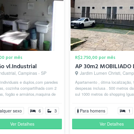
00 por mês
R$2.750,00 por mês
o vl.Industrial
Industrial, Campinas - SP
Jardim Lumen Christi, Campinas
individuais e duplos,com paredes
Apartamento , ótima localização,
as, cozinha compartilhada com 2
despesas inclusa . 500 metros da
as, fogão e armários,maquina de
sul 1000 metros do shopping Igua
upas, aquecedor solar...
1500 metros do cambuí 3000 metr
alquer sexo
6
3
Para homens
1
Ver Detalhes
Ver Detalhes