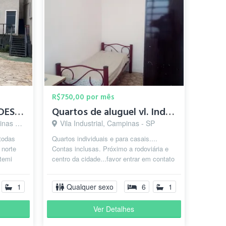
R$750,00 por mês
AP 30m2 MOBILIADO DESPESAS INCLUSA COM AR COND.
Quartos de aluguel vl. Industrial
 - SP
Vila Industrial, Campinas - SP
 todas
Quartos individuais e para casais....
 norte
Contas inclusas. Próximo a rodoviária e
temi
centro da cidade...favor entrar em contato
...
dezenove. nove. oito três qu...
1
Qualquer sexo
6
1
Ver Detalhes