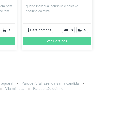
 com bom
quarto individual banheiro é coletivo
ceitam
cozinha coletiva
1
Para homens
6
2
Ver Detalhes
Taquaral
Parque rural fazenda santa cândida
Vila mimosa
Parque são quirino