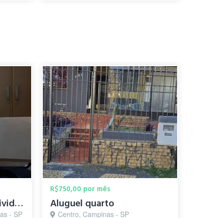
R$750,00 por mês
Quarto masculino, individual, mobiliado no bairro Cambui .
Aluguel quarto
as - SP
Centro, Campinas - SP