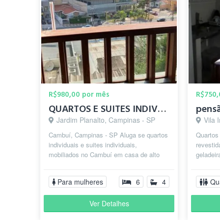
R$980,00 por mês
R$750,
QUARTOS E SUITES INDIVIDUAIS- CAMBUI
pensã
Jardim Planalto, Campinas - SP
Vila 
Cambuí, Campinas - SP Aluga se quartos
Quartos 
individuais e suites individuais,
revestid
mobiliados no Cambuí em casa de alto
geladeir
padrão somente para MULHERES, Aluga
lavar ro
s...
Para mulheres
6
4
Qu
Ver Detalhes