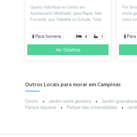
Quarto Individual no Centro em
Por favo
Apartamento Mobiliado, para Rapaz Não
muita ge
Fumante, que Trabalhe ou Estude. Total
coisa si
de Quartos: 4 Total de Moradores: 4.
entende
Mobí...
Para homens
4
1
Para
Ver Detalhes
Outros Locais para morar em Campinas
Centro
Jardim santa genebra
Jardim guanabar
Parque taquaral
Parque das universidades
Jard