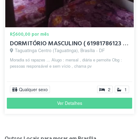
R$600,00 por mês
DORMITÓRIO MASCULINO ( 61981786123 / TAGUATINGA CENTRO DF)
Taguatinga Centro (Taguatinga), Brasília - DF
Moradia só rapazes ... Alugo : mensal , diária e pernoite Obg :
pessoas responsável e sem vício , chama pv
Qualquer sexo
2
1
Ver Detalhes
Outros Locais para morar em Brasília