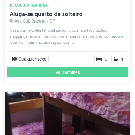
R$800,00 por mês
Aluga-se quarto de solteiro
Asa Sul, Brasília - DF
Casa com excelente localização, próxima a faculdades,
shoppings, academias, centros empresariais, setores comerciais.
local com ótima acomodação, cozi...
Qualquer sexo
6
4
Ver Detalhes