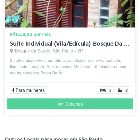
R$1.350,00 por mês
Suíte Individual (Vila/Edícula)-Bosque Da Saúde-5 min.Metrô
Bosque da Saúde, São Paulo - SP
2 suítes disponíveis em ótimas condições e em vila fechada,
iluminada e segura. Aceito apenas Mulheres, 10 minutos de bus
até às estações Praça Da Ár...
Para mulheres
2
2
Ver Detalhes
Outros Locais para morar em São Paulo