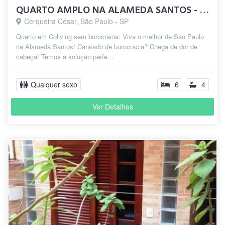
QUARTO AMPLO NA ALAMEDA SANTOS - JARDINS (TUDO INCLUSO)
Cerqueira César, São Paulo - SP
Quarto em Coliving sem burocracia: Viva o melhor de São Paulo
na Alameda Santos! Cansado de burocracia? Chega de dor de
cabeça! Temos a solução perfe...
Qualquer sexo
6
4
Ver Detalhes