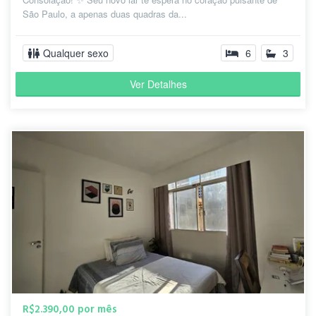
São Paulo, a apenas duas quadras da...
Qualquer sexo
6
3
Ver Detalhes
R$2.390,00 por mês