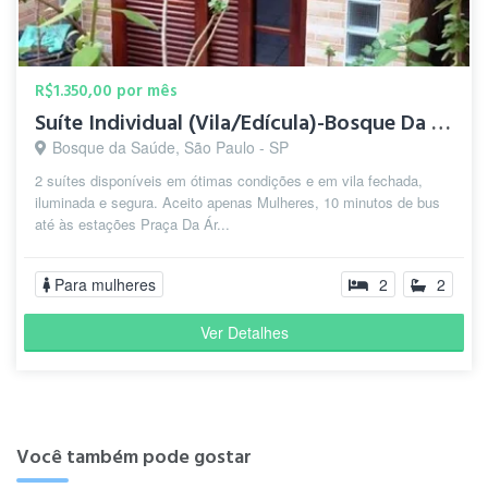
R$1.350,00 por mês
Suíte Individual (Vila/Edícula)-Bosque Da Saúde-5 min.Metrô
Bosque da Saúde, São Paulo - SP
2 suítes disponíveis em ótimas condições e em vila fechada,
iluminada e segura. Aceito apenas Mulheres, 10 minutos de bus
até às estações Praça Da Ár...
Para mulheres
2
2
Ver Detalhes
Você também pode gostar