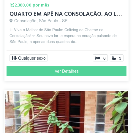
R$2.380,00 por mês
QUARTO EM APÊ NA CONSOLAÇÃO, AO LADO DA ESTAÇÃO PAULISTA
Consolação, São Paulo - SP
✨ Viva o Melhor de São Paulo: Coliving de Charme na
Consolação! ✨ Seu novo lar te espera no coração pulsante de
São Paulo, a apenas duas quadras da...
Qualquer sexo
6
3
Ver Detalhes