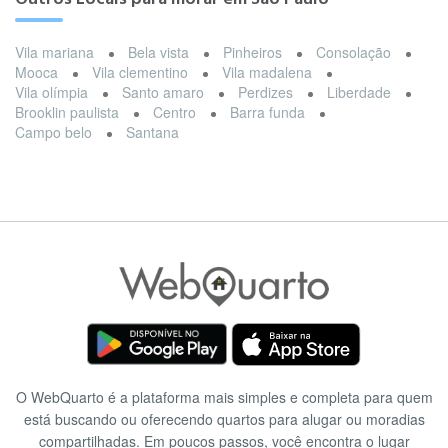
Vila mariana
Bela vista
Pinheiros
Consolação
Mooca
Vila clementino
Vila madalena
Vila olímpia
Santo amaro
Perdizes
Liberdade
Brooklin paulista
Centro
Barra funda
Campo belo
Santana
O WebQuarto é a plataforma mais simples e completa para quem
está buscando ou oferecendo quartos para alugar ou moradias
compartilhadas. Em poucos passos, você encontra o lugar