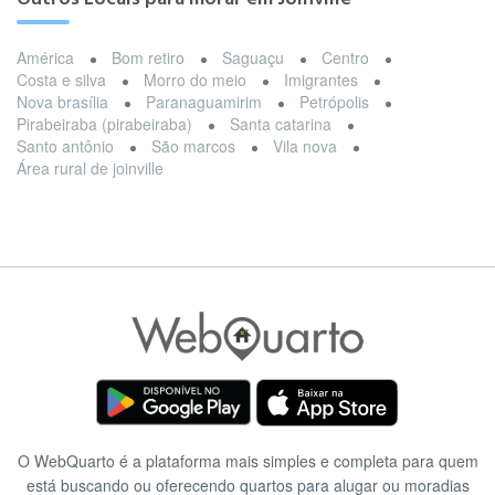
América
Bom retiro
Saguaçu
Centro
Costa e silva
Morro do meio
Imigrantes
Nova brasília
Paranaguamirim
Petrópolis
Pirabeiraba (pirabeiraba)
Santa catarina
Santo antônio
São marcos
Vila nova
Área rural de joinville
O WebQuarto é a plataforma mais simples e completa para quem
está buscando ou oferecendo quartos para alugar ou moradias