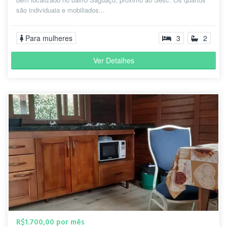
são individuaia e mobiliados...
Para mulheres
3
2
Ver Detalhes
R$1.700,00 por mês