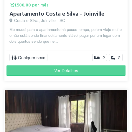
R$1.500,00 por mês
Apartamento Costa e Silva - Joinville
Costa e Silva, Joinville - SC
Me mudei para o apartamento há pouco tempo, porem viajo muito
e não está sendo financeiramente viável pagar por um lugar com
dois quartos sendo que ne...
Qualquer sexo
2
2
Ver Detalhes