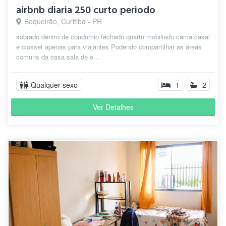
airbnb diaria 250 curto periodo
Boqueirão, Curitiba - PR
sobrado dentro de condomio fechado quarto mobiliado cama casal
e closset apenas para viajantes Podendo compartilhar as áreas
comuns da casa sala de e...
Qualquer sexo
1
2
Ver Detalhes