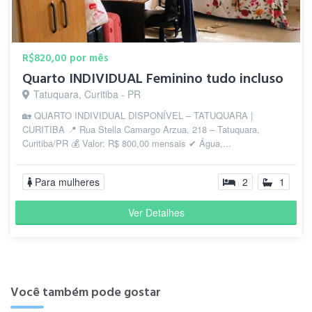
R$820,00 por mês
Quarto INDIVIDUAL Feminino tudo incluso
Tatuquara, Curitiba - PR
🏡 QUARTO INDIVIDUAL DISPONÍVEL – TATUQUARA |
CURITIBA 📍 Rua Stella Camargo Arzua, 218 – Tatuquara,
Curitiba/PR 💰 Valor: R$ 800,00 mensais ✔ Água,...
Para mulheres
2
1
Ver Detalhes
Você também pode gostar