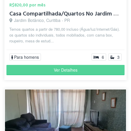
R$820,00 por mês
Casa Compartilhada/Quartos No Jardim Botânico.
Jardim Botânico, Curitiba - PR
Temos quartos a partir de 780,00 incluso (Água/luz/internet/Gás).
os quartos são individuais, todos mobiliados, com cama box,
roupeiro, mesa de estud...
Para homens
6
3
Ver Detalhes