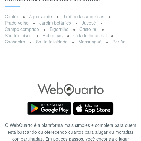
Centro
Água verde
Jardim das américas
Prado velho
Jardim botânico
Juvevê
Campo comprido
Bigorrilho
Cristo rei
São francisco
Rebouças
Cidade industrial
Cachoeira
Santa felicidade
Mossunguê
Portão
O WebQuarto é a plataforma mais simples e completa para quem
está buscando ou oferecendo quartos para alugar ou moradias
compartilhadas. Em poucos passos, você encontra o lugar