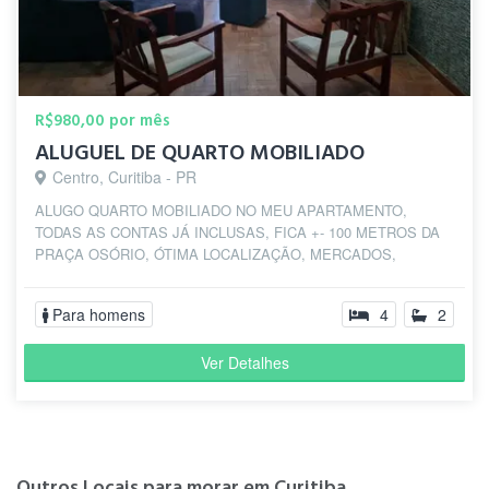
R$980,00 por mês
ALUGUEL DE QUARTO MOBILIADO
Centro, Curitiba - PR
ALUGO QUARTO MOBILIADO NO MEU APARTAMENTO,
TODAS AS CONTAS JÁ INCLUSAS, FICA +- 100 METROS DA
PRAÇA OSÓRIO, ÓTIMA LOCALIZAÇÃO, MERCADOS,
FARMÁCIAS, GA...
Para homens
4
2
Ver Detalhes
Outros Locais para morar em Curitiba