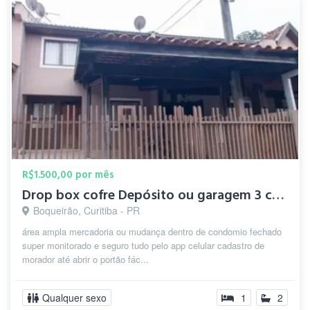
R$1.500,00 por mês
Drop box cofre Depósito ou garagem 3 carros
Boqueirão, Curitiba - PR
área ampla mercadoria ou mudança dentro de condomio fechado
super monitorado e seguro tudo pelo app celular cadastro de
morador até abrir o portão fác...
Qualquer sexo
1
2