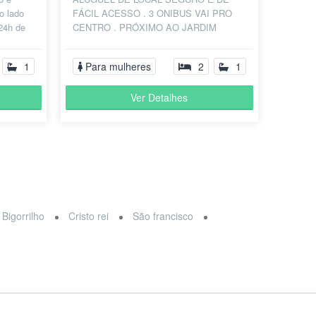
o lado
FÁCIL ACESSO . 3 ONIBUS VAI PRO
 24h de
CENTRO . PRÓXIMO AO JARDIM
to é
BOTÂNICO . TUDO E FÁCIL POR
PERTO MERCADO , FARMÁCIA,
1
Para mulheres
2
1
ETC.......
Ver Detalhes
Bigorrilho
Cristo rei
São francisco