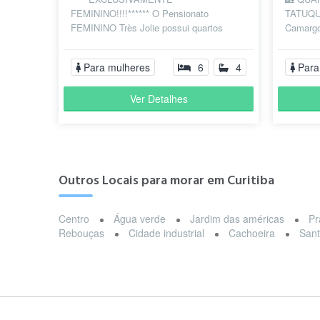
FEMININO!!!!****** O Pensionato
TATUQUA
FEMININO Très Jolie possui quartos
Camargo
individuais e quitinetes TOTALMENTE
Curitiba
MOBILIADOS com ALUGU...
✔ Água,.
Para mulheres
6
4
Para
Ver Detalhes
Outros Locais para morar em Curitiba
Centro
Água verde
Jardim das américas
Pr
Rebouças
Cidade industrial
Cachoeira
Sant