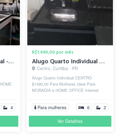
R$1.490,00 por mês
Alugo Quarto Individual - Centro - em Área de SegurançaMilit
Alugo Quarto Individual CENTRO $1490,00
Centro, Curitiba - PR
Alugo Quarto Individual CENTRO
e HOME
$1490,00 Para Mulheres Ideal Para
MORADIA e HOME OFFICE Internet
 Todos
Fibra 1G Wi-Fi 7 Profissional c/ Rede
Mesh em Todos os...
4
Para mulheres
6
2
Ver Detalhes