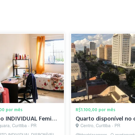
00 por mês
R$1.100,00 por mês
Quarto INDIVIDUAL Feminino tudo incluso
uara, Curitiba - PR
Centro, Curitiba - PR
RTO INDIVIDUAL DISPONÍVEL –
@bheatrizcampos_ O apartament