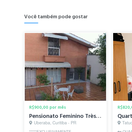
Você também pode gostar
R$900,00 por mês
R$820,
Pensionato Feminino Très Jolie - QUITINETES E QUARTOS
Uberaba, Curitiba - PR
Tatuq
*****EXCLUSIVAMENTE
🏡 QUA