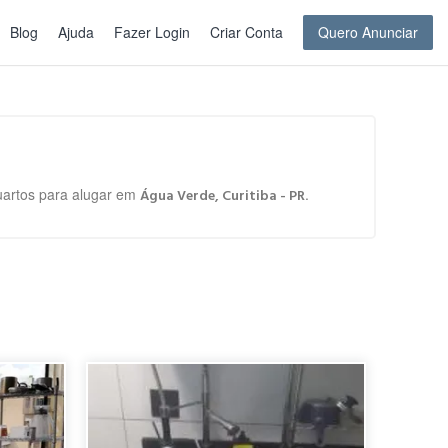
Blog
Ajuda
Fazer Login
Criar Conta
Quero Anunciar
quartos para alugar em
.
Água Verde, Curitiba - PR