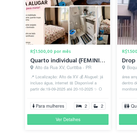
R$1.500,00 por mês
R$1.50
Quarto individual (FEMININO)
Alto da Rua XV, Curitiba - PR
Boque
📍 Localização: Alto da XV 💰 Aluguel: já
área am
incluso água, internet 📅 Disponível a
dentro 
partir de:19-09-2025 até 20-10-2025 ✨ O
monitora
que oferecemos: • Quarto...
cadastro
fác...
Para mulheres
2
2
Qu
Ver Detalhes