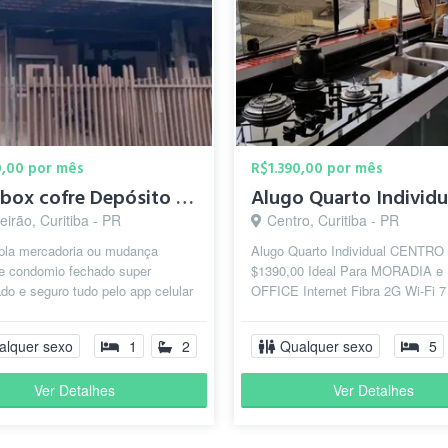
0,00 por mês
R$1.390,00 por mês
Drop box cofre Depósito ou garagem 3 carros
irão, Curitiba - PR
Centro, Curitiba - PR
pla mercadoria ou mudança
Alugo Quarto Individual CENTRO
de condomio fechado super
$1390,00 Ideal Para MORADIA 
do e seguro tudo pelo app celular
OFFICE Internet Fibra 2G Wi-Fi 7
 de morador até abrir o portão
Profissional c/ Rede Mesh 1G em
os Recintos S...
alquer sexo
1
2
Qualquer sexo
5
Ver Detalhes
Ver Detalhes