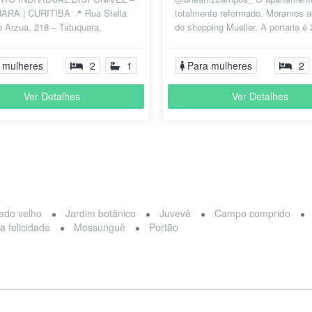
RA | CURITIBA 📍 Rua Stella
totalmente reformado. Moramos a
 Arzua, 218 – Tatuquara,
do shopping Mueller. A portaria é
/PR 💰 Valor: R$ 800,00 mensais
domingo a domingo. O apartamen
..
ca...
 mulheres
2
1
Para mulheres
2
Ver Detalhes
Ver Detalhes
ado velho
Jardim botânico
Juvevê
Campo comprido
a felicidade
Mossunguê
Portão