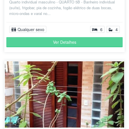
Quarto individual masculino - QUARTO 5B - Banheiro individual
(suíte), frigobar, pia de cozinha, fogão elétrico de duas bocas,
micro-ondas e varal no...
Qualquer sexo
6
4
Ver Detalhes