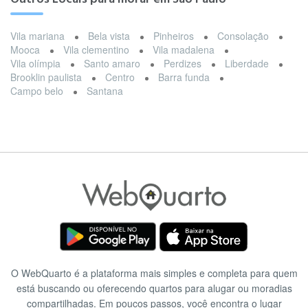
Vila mariana
Bela vista
Pinheiros
Consolação
Mooca
Vila clementino
Vila madalena
Vila olímpia
Santo amaro
Perdizes
Liberdade
Brooklin paulista
Centro
Barra funda
Campo belo
Santana
O WebQuarto é a plataforma mais simples e completa para quem
está buscando ou oferecendo quartos para alugar ou moradias
compartilhadas. Em poucos passos, você encontra o lugar