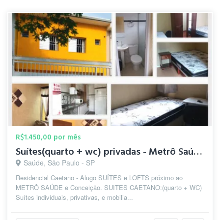
R$1.450,00 por mês
Suítes(quarto + wc) privadas - Metrô Saúde/S.Judas/Conceição
Saúde, São Paulo - SP
Residencial Caetano - Alugo SUÍTES e LOFTS próximo ao
METRÔ SAÚDE e Conceição. SUITES CAETANO:(quarto + WC)
Suítes individuais, privativas, e mobilia...