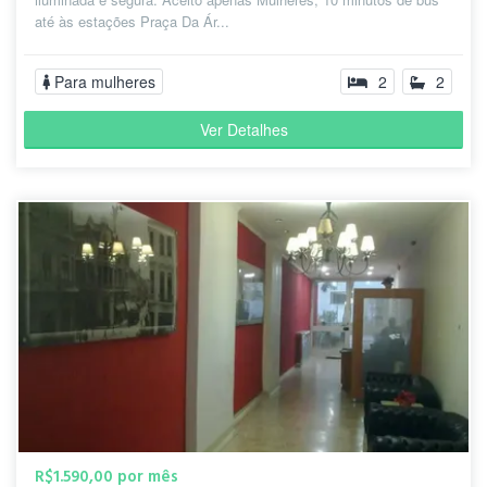
até às estações Praça Da Ár...
Para mulheres
2
2
Ver Detalhes
R$1.590,00 por mês