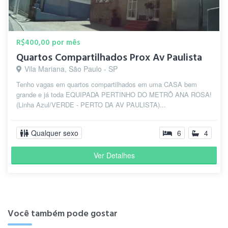
R$400,00 por mês
Quartos Compartilhados Prox Av Paulista
Vila Mariana, São Paulo - SP
Tenho vagas em quartos compartilhados em uma CASA bem
grande e já toda EQUIPADA PERTINHO DO METRÔ ANA ROSA!
(Linha Azul/VERDE - PERTO DA AV PAULISTA)...
Qualquer sexo
6
4
Ver Detalhes
Você também pode gostar