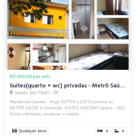
R$1.450,00 por mês
Suítes(quarto + wc) privadas - Metrô Saúde/S.Judas/Conceição
Saúde, São Paulo - SP
Residencial Caetano - Alugo SUÍTES e LOFTS próximo ao
METRÔ SAÚDE e Conceição. SUITES CAETANO:(quarto + WC)
Suítes individuais, privativas, e mobilia...
Qualquer sexo
4
4