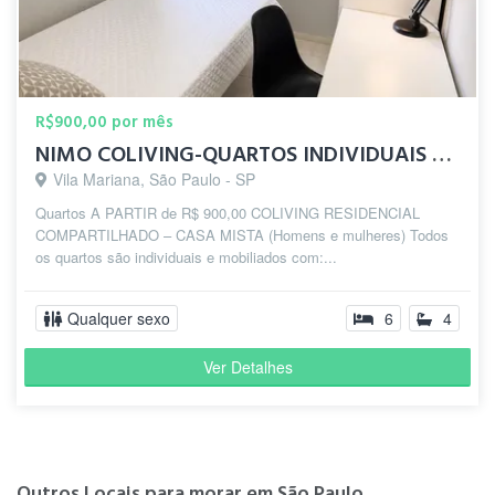
R$900,00 por mês
NIMO COLIVING-QUARTOS INDIVIDUAIS 10 MIN DO METRÔ SANTA CRUZ
Vila Mariana, São Paulo - SP
Quartos A PARTIR de R$ 900,00 COLIVING RESIDENCIAL
COMPARTILHADO – CASA MISTA (Homens e mulheres) Todos
os quartos são individuais e mobiliados com:...
Qualquer sexo
6
4
Ver Detalhes
Outros Locais para morar em São Paulo