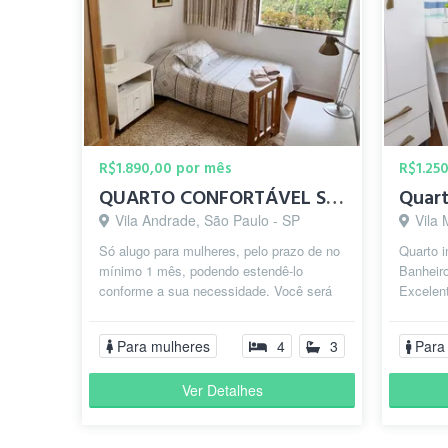
R$1.890,00 por mês
R$1.25
QUARTO CONFORTÁVEL SÓ PARA MULHER
Vila Andrade, São Paulo - SP
Vila 
Só alugo para mulheres, pelo prazo de no
Quarto 
mínimo 1 mês, podendo estendê-lo
Banheir
conforme a sua necessidade. Você será
Excelent
muito bem-vinda! O quarto é muito con...
Shopping
Para mulheres
4
3
Para
Ver Detalhes