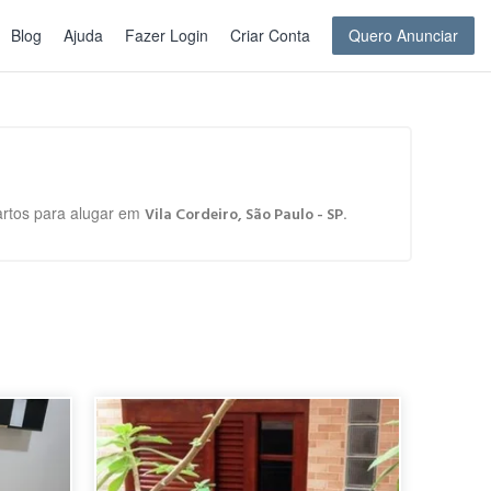
Blog
Ajuda
Fazer Login
Criar Conta
Quero Anunciar
uartos para alugar em
.
Vila Cordeiro, São Paulo - SP