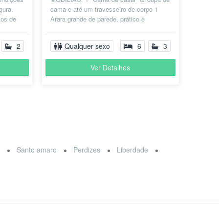
gura.
cama e até um travesseiro de corpo 1
tos de
Arara grande de parede, prático e
..
moderno 1 Frigobar 2 arandelas, trás...
2
Qualquer sexo
6
3
Ver Detalhes
a
Santo amaro
Perdizes
Liberdade