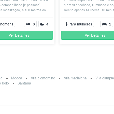
o compartilhado [2 pessoas]
e em vila fechada, iluminada e se
e localização, a 100 metros do
Aceito apenas Mulheres, 10 minu
 Metrô Santa Cruz e próxim...
bus até às estações Praça Da Ár.
 homens
6
4
Para mulheres
2
Ver Detalhes
Ver Detalhes
ão
Mooca
Vila clementino
Vila madalena
Vila olímpi
 belo
Santana