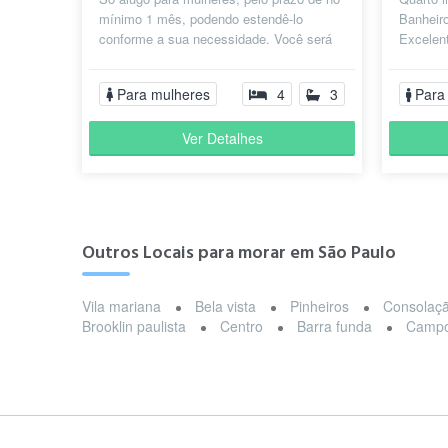
mínimo 1 mês, podendo estendê-lo
Banheir
conforme a sua necessidade. Você será
Excelent
muito bem-vinda! O quarto é muito con...
Shopping
Para mulheres
4
3
Para
Ver Detalhes
Outros Locais para morar em São Paulo
Vila mariana
Bela vista
Pinheiros
Consolaç
Brooklin paulista
Centro
Barra funda
Campo