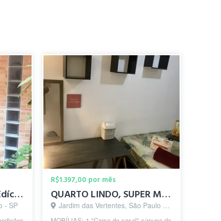
R$1.397,00 por mês
Suíte Individual (Vila/Edícula)-Bosque Da Saúde-5 min.Metrô
QUARTO LINDO, SUPER MOBILIADO
o - SP
Jardim das Vertentes, São Paulo - SP
ondições
MOBÍLIAS: 1 "Cama de casal" c/roupa de