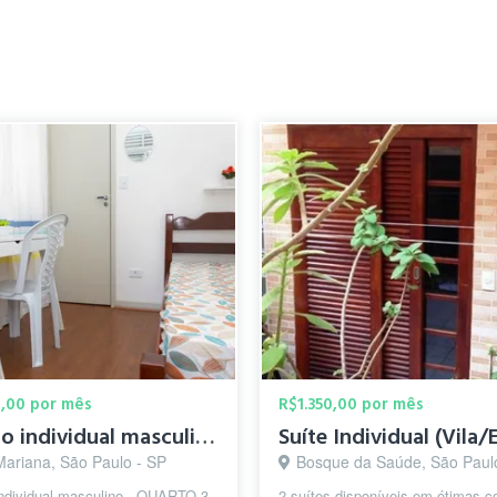
0,00 por mês
R$1.350,00 por mês
Quarto individual masculino (n° 3) / metrô Santa Cruz
Mariana, São Paulo - SP
Bosque da Saúde, São Paul
individual masculino - QUARTO 3 -
2 suítes disponíveis em ótimas c