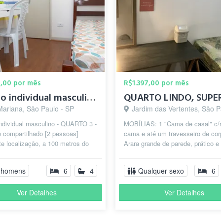
0,00 por mês
R$1.397,00 por mês
Quarto individual masculino (n° 3) / metrô Santa Cruz
Mariana, São Paulo - SP
Jardim das Vertentes, São Paul
individual masculino - QUARTO 3 -
MOBÍLIAS: 1 "Cama de casal" c/
o compartilhado [2 pessoas]
cama e até um travesseiro de cor
e localização, a 100 metros do
Arara grande de parede, prático e
 Metrô Santa Cruz e próxim...
moderno 1 Frigobar 2 arandelas, tr
 homens
6
4
Qualquer sexo
6
Ver Detalhes
Ver Detalhes