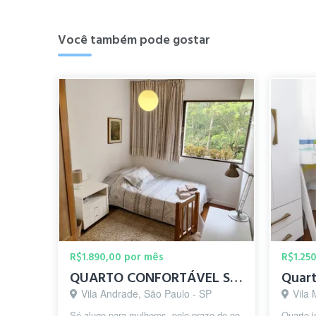
Você também pode gostar
R$1.890,00 por mês
R$1.25
QUARTO CONFORTÁVEL SÓ PARA MULHER
Vila Andrade, São Paulo - SP
Vila 
Só alugo para mulheres, pelo prazo de no
Quarto 