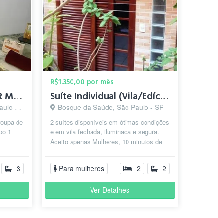
R$1.350,00 por mês
QUARTO LINDO, SUPER MOBILIADO
Suíte Individual (Vila/Edícula)-Bosque Da Saúde-5 min.Metrô
o - SP
Bosque da Saúde, São Paulo - SP
roupa de
2 suítes disponíveis em ótimas condições
po 1
e em vila fechada, iluminada e segura.
Aceito apenas Mulheres, 10 minutos de
ás...
bus até às estações Praça Da Ár...
3
Para mulheres
2
2
Ver Detalhes