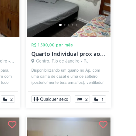
R$ 1.500,00 por mês
Quarto Individual prox ao Centro
o - RJ
Centro, Rio de Janeiro - RJ
.para.
Disponibilizando um quarto no Ap, com
 um com
uma cama de casal e uma de solteiro
t todo
(posteriormente terá armários), ventilador
de teto e ar condicionado na sa...
2
Qualquer sexo
2
1