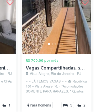
R$ 700,00 por mês
Quarto em Sulacap avenida principal
Vagas Compartilhadas, sem Contrato e sem...
iro - RJ
Vista Alegre, Rio de Janeiro - RJ
RT e CFAp
= = JÁ TEMOS VAGAS = = 🏠 República
150 – Vista Alegre (RJ). *Acomodações:
SOMENTE PARA RAPAZES. * Quartos
compartilhados para **2 pessoas...
1
Para homens
5
2