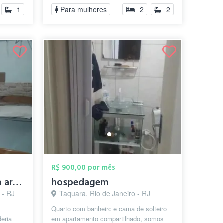
Segurança e lim...
1
Para mulheres
2
2
R$ 900,00 por mês
Quarto mobiliado com ar-condicionado e W...
hospedagem
 - RJ
Taquara, Rio de Janeiro - RJ
Quarto com banheiro e cama de solteiro
eria
em apartamento compartilhado, somos