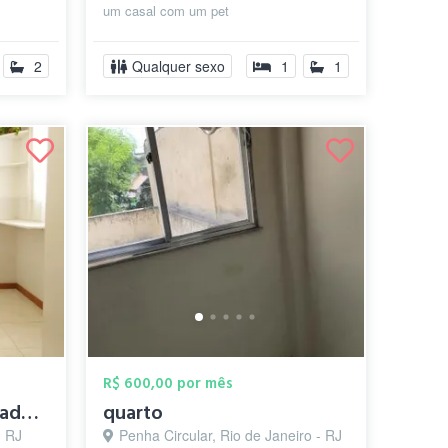
um casal com um pet
2
Qualquer sexo
1
1
R$ 600,00 por mês
Suíte individual mobiliada na Praça Seca
quarto
- RJ
Penha Circular, Rio de Janeiro - RJ