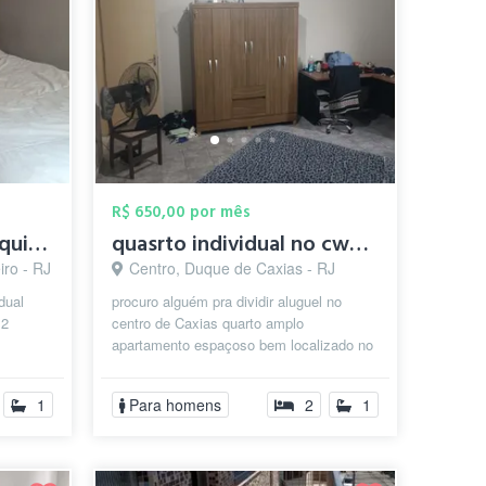
R$ 650,00 por mês
Leiam o anúncio e pesquisem o bairro no ...
quasrto individual no cwntro de caxias
ro - RJ
Centro, Duque de Caxias - RJ
dual
procuro alguém pra dividir aluguel no
 2
centro de Caxias quarto amplo
apartamento espaçoso bem localizado no
ssoa,
centro de Caxias do lado do presuic com
a...
1
Para homens
2
1