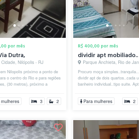
,00 por mês
R$ 400,00 por mês
Via Dutra,
dividir apt mobiliado..
Cidade, Nilópolis - RJ
Parque Anchieta, Rio de Janeir
em Nilopolis próximo a ponto de
Procuro moça simples..tranquila..
ara o centro do Rio e para regiões
dividir apt de dois quartos..cada
es, (30 metros), próximo a
banheiro individual..tipo suite. Ap
de trem (2 klms), acesso...
mobiliado..Internet rápida...
 mulheres
3
2
Para mulheres
2