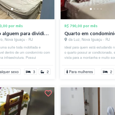
00,00 por mês
R$ 790,00 por mês
Busco alguem para dividir o apê que moro...
ro, Nova Iguaçu - RJ
da Luz, Nova Iguaçu - RJ
uma suíte toda mobiliada e
ideal para quem está estudando n
ável dentro de um condomínio com
o quarto possui ar condicionado, 
a infraestrutura. Possui
vista para a montanha e muito so
amento, piscina, sauna,
em uma casa equipada com eletr.
, ...
alquer sexo
3
2
Para mulheres
2