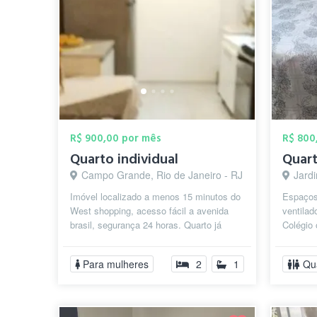
R$ 900,00 por mês
R$ 800
Quarto individual
Campo Grande, Rio de Janeiro - RJ
Jardi
Imóvel localizado a menos 15 minutos do
Espaçoso
West shopping, acesso fácil a avenida
ventilad
brasil, segurança 24 horas. Quarto já
Colégio 
mobiliado com cama de solteiro.
e do BRT
Para mulheres
2
1
Qu