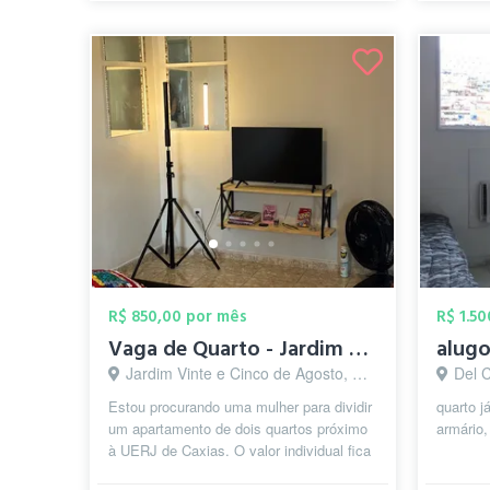
R$ 850,00 por mês
R$ 1.5
Vaga de Quarto - Jardim Vinte e Cinco de...
Jardim Vinte e Cinco de Agosto, Duque de Caxias - RJ
Del C
Estou procurando uma mulher para dividir
quarto 
um apartamento de dois quartos próximo
armário
à UERJ de Caxias. O valor individual fica
R$850 por pessoa com água ...