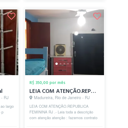
R$ 350,00 por mês
al
LEIA COM ATENÇÃO.REPUBLICA FEMININA zp(2...
 - RJ
Madureira, Rio de Janeiro - RJ
 ao largo
LEIA COM ATENÇÃO.REPUBLICA
o p
FEMININA RJ .- Leia toda a descrição
com atenção atenção : fazemos contrato
simples.. ambiente monitorado.