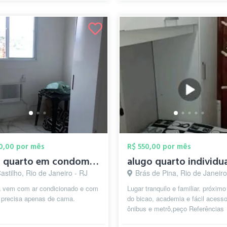
00,00 por mês
R$ 550,00 por mês
alugo quarto em condominio
alugo quarto individu
astilho, Rio de Janeiro - RJ
Brás de Pina, Rio de Janeiro
já vem com ar condicionado e com
Lugar tranquilo e familiar. próximo
, precisa apenas de cama.
do bicao, academia e fácil acess
ônibus e metrô,peço Referências