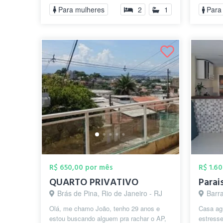
Para mulheres
2
1
Para
R$ 650,00 por mês
R$ 1.6
QUARTO PRIVATIVO
Brás de Pina, Rio de Janeiro - RJ
Barra
Olá, me chamo João, tenho 29 anos e
Casa agr
estou buscando alguem pra rachar o AP,
estresse