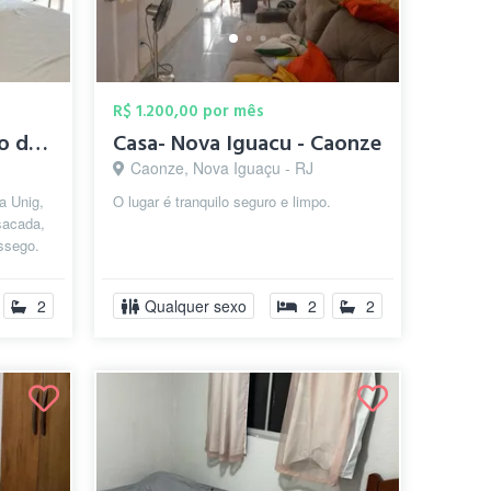
R$ 1.200,00 por mês
Quarto em condominio de casas
Casa- Nova Iguacu - Caonze
Caonze, Nova Iguaçu - RJ
a Unig,
O lugar é tranquilo seguro e limpo.
sacada,
ssego.
..
2
Qualquer sexo
2
2