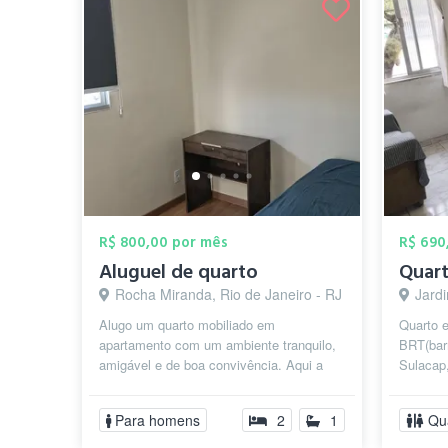
R$ 800,00 por mês
R$ 690
Aluguel de quarto
Rocha Miranda, Rio de Janeiro - RJ
Jardi
Alugo um quarto mobiliado em
Quarto 
apartamento com um ambiente tranquilo,
BRT(bar
amigável e de boa convivência. Aqui a
Sulacap,
ideia é que todos se sintam em casa,
Barra da
com lib...
inte...
Para homens
2
1
Qu