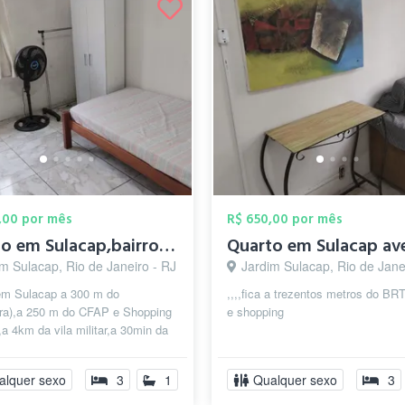
,00 por mês
R$ 650,00 por mês
Quarto em Sulacap,bairro mais seguro do ...
m Sulacap, Rio de Janeiro - RJ
Jardim Sulacap, Rio de Jane
em Sulacap a 300 m do
,,,,fica a trezentos metros do B
ra),a 250 m do CFAP e Shopping
e shopping
a 4km da vila militar,a 30min da
 Tijuca.mobiliado luz ,água e
alquer sexo
3
1
Qualquer sexo
3