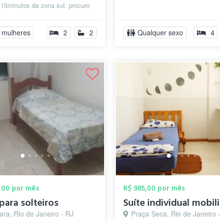
15minutos da zona sul. procuro
ara compartilhar a...
 mulheres
2
2
Qualquer sexo
4
,00 por mês
R$ 985,00 por mês
para solteiros
ra, Rio de Janeiro - RJ
Praça Seca, Rio de Janeiro 