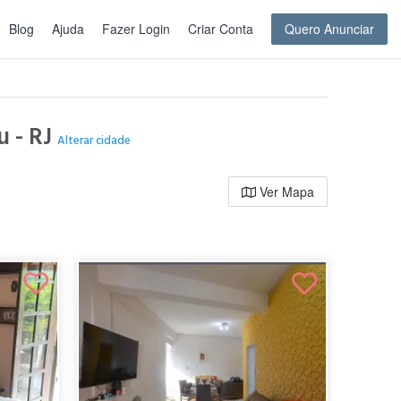
Blog
Ajuda
Fazer Login
Criar Conta
Quero Anunciar
u - RJ
Alterar cidade
Ver Mapa