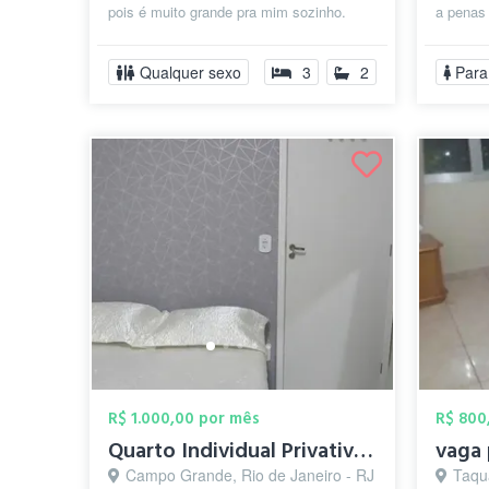
pois é muito grande pra mim sozinho.
a penas 
Estou dando prioridade para mulheres p...
alguém p
Qualquer sexo
3
2
Para
R$ 1.000,00 por mês
R$ 800
Quarto Individual Privativo no Centro de...
vaga 
Campo Grande, Rio de Janeiro - RJ
Taqua