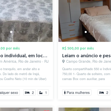
,00 por mês
R$ 500,00 por mês
Quarto individual, em local seguro no RJ...
m América, Rio de Janeiro - RJ
Campo Grande, Rio de Janei
 tranquilo, em andar alto e
Quarto compartilhado 550 e Indivi
o. Do lado do metrô de Irajá,
750,00 1- Quarto de solteiro, com
ou Coelho Neto (10 min de Uber)
camas Box com auxiliar, para
. Vc se desloca por toda a c...
compartilhar quarto com outra pe
valo...
alquer sexo
2
1
Para mulheres
2