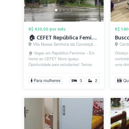
R$ 420,00 por mês
R$ 1.8
🏠 CEFET República Feminina e masculina
Vila Nossa Senhora da Conceição, Nova Iguaçu - RJ
Cent
🏠 Vagas em República Feminina – Em
Ofereço 
frente ao CEFET Nova Iguaçu
confort
Oportunidade para estudantes! Temos
uma ótim
vagas disponíveis em nossa república
estacion
exclusiva par...
academia
Para mulheres
3
2
Qu