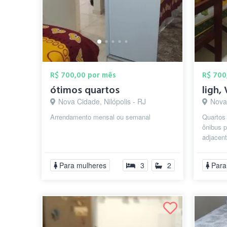
R$ 700,00 por mês
R$ 700
ótimos quartos
ligh, 
Nova Cidade, Nilópolis - RJ
Nova 
Arrendamento mensal ou semanal
Quartos 
ônibus p
adjacent
estação 
Para mulheres
3
2
Para