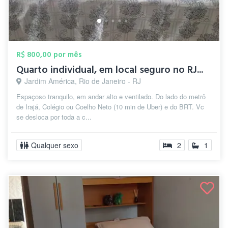
R$ 800,00 por mês
Quarto individual, em local seguro no RJ...
Jardim América, Rio de Janeiro - RJ
Espaçoso tranquilo, em andar alto e ventilado. Do lado do metrô
de Irajá, Colégio ou Coelho Neto (10 min de Uber) e do BRT. Vc
se desloca por toda a c...
Qualquer sexo
2
1