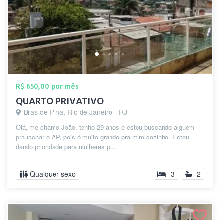
R$ 650,00 por mês
QUARTO PRIVATIVO
Brás de Pina, Rio de Janeiro - RJ
Olá, me chamo João, tenho 29 anos e estou buscando alguem
pra rachar o AP, pois é muito grande pra mim sozinho. Estou
dando prioridade para mulheres p...
Qualquer sexo
3
2