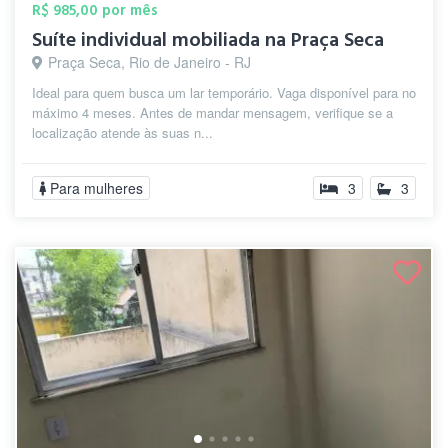
R$ 985,00 por mês
Suíte individual mobiliada na Praça Seca
Praça Seca, Rio de Janeiro - RJ
Ideal para quem busca um lar temporário. Vaga disponível para no
máximo 4 meses. Antes de mandar mensagem, verifique se a
localização atende às suas n...
Para mulheres
3
3