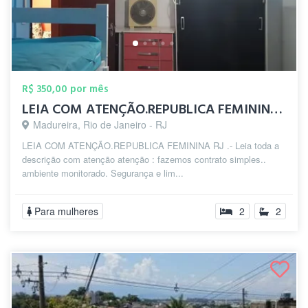
R$ 350,00 por mês
LEIA COM ATENÇÃO.REPUBLICA FEMININA zp(2...
Madureira, Rio de Janeiro - RJ
LEIA COM ATENÇÃO.REPUBLICA FEMININA RJ .- Leia toda a
descrição com atenção atenção : fazemos contrato simples..
ambiente monitorado. Segurança e lim...
Para mulheres
2
2