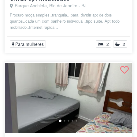
Parque Anchieta, Rio de Janeiro - RJ
Procuro moça simples..tranquila...para. dividir apt de dois
quartos..cada um com banheiro individual..tipo suite. Apt todo
mobiliado..Internet rápida...
Para mulheres
2
2