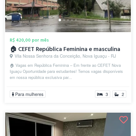
R$ 420,00 por mês
🏠 CEFET República Feminina e masculina
Vila Nossa Senhora da Conceição, Nova Iguaçu - RJ
🏠 Vagas em República Feminina – Em frente ao CEFET Nova
Iguaçu Oportunidade para estudantes! Temos vagas disponíveis
em nossa república exclusiva par...
Para mulheres
3
2