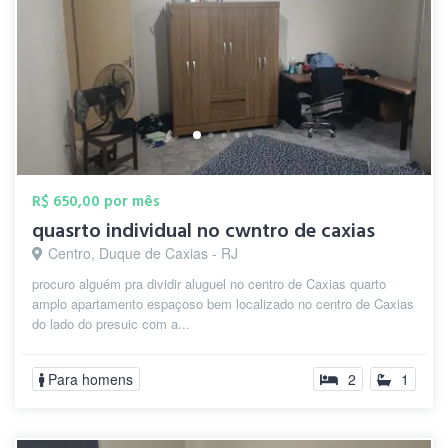
R$ 650,00 por mês
quasrto individual no cwntro de caxias
Centro, Duque de Caxias - RJ
procuro alguém pra dividir aluguel no centro de Caxias quarto
amplo apartamento espaçoso bem localizado no centro de Caxias
do lado do presuic com a...
Para homens
2
1