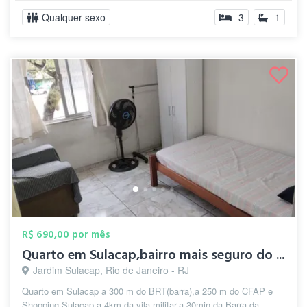
Qualquer sexo
3
1
R$ 690,00 por mês
Quarto em Sulacap,bairro mais seguro do ...
Jardim Sulacap, Rio de Janeiro - RJ
Quarto em Sulacap a 300 m do BRT(barra),a 250 m do CFAP e
Shopping Sulacap,a 4km da vila militar,a 30min da Barra da