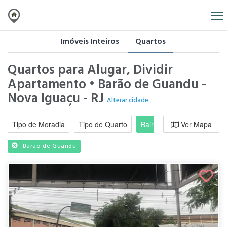
Imóveis Inteiros
Quartos
Quartos para Alugar, Dividir
Apartamento • Barão de Guandu -
Nova Iguaçu - RJ
Alterar cidade
Tipo de Moradia
Tipo de Quarto
Bairro / Região
Ver Mapa
Moradi
Barão de Guandu