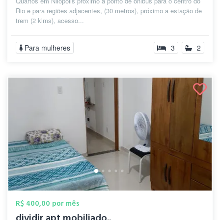
Quartos em Nilopolis próximo a ponto de ônibus para o centro do
Rio e para regiões adjacentes, (30 metros), próximo a estação de
trem (2 klms), acesso...
Para mulheres
3
2
R$ 400,00 por mês
dividir apt mobiliado..