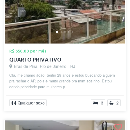
R$ 650,00 por mês
QUARTO PRIVATIVO
Brás de Pina, Rio de Janeiro - RJ
Olá, me chamo João, tenho 29 anos e estou buscando alguem
pra rachar o AP, pois é muito grande pra mim sozinho. Estou
dando prioridade para mulheres p...
Qualquer sexo
3
2