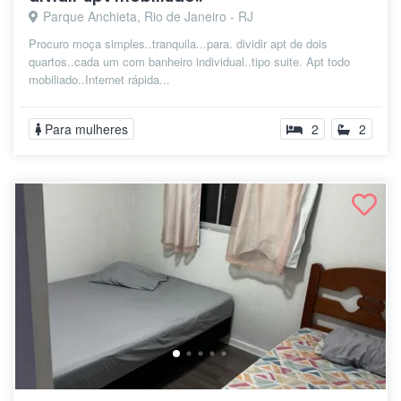
Parque Anchieta, Rio de Janeiro - RJ
Procuro moça simples..tranquila...para. dividir apt de dois
quartos..cada um com banheiro individual..tipo suite. Apt todo
mobiliado..Internet rápida...
Para mulheres
2
2