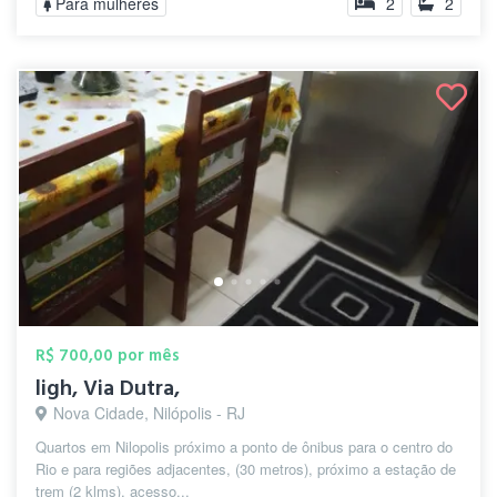
Para mulheres
2
2
R$ 700,00 por mês
ligh, Via Dutra,
Nova Cidade, Nilópolis - RJ
Quartos em Nilopolis próximo a ponto de ônibus para o centro do
Rio e para regiões adjacentes, (30 metros), próximo a estação de
trem (2 klms), acesso...