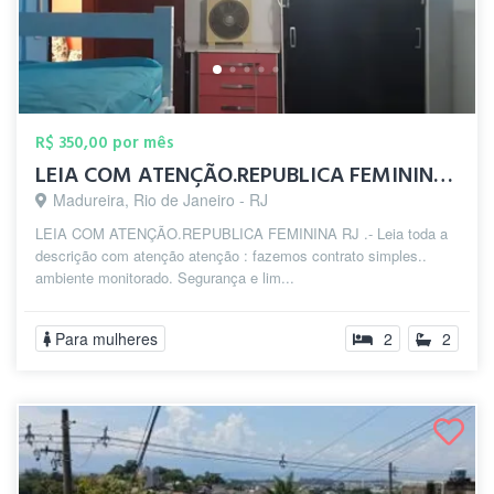
R$ 350,00 por mês
LEIA COM ATENÇÃO.REPUBLICA FEMININA zp(2...
Madureira, Rio de Janeiro - RJ
LEIA COM ATENÇÃO.REPUBLICA FEMININA RJ .- Leia toda a
descrição com atenção atenção : fazemos contrato simples..
ambiente monitorado. Segurança e lim...
Para mulheres
2
2