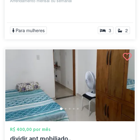
Arrendamento mensal ou semanal
Para mulheres
3
2
R$ 400,00 por mês
dividir apt mobiliado..