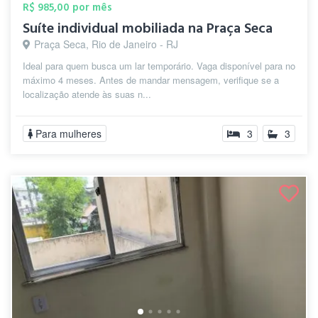
R$ 985,00 por mês
Suíte individual mobiliada na Praça Seca
Praça Seca, Rio de Janeiro - RJ
Ideal para quem busca um lar temporário. Vaga disponível para no
máximo 4 meses. Antes de mandar mensagem, verifique se a
localização atende às suas n...
Para mulheres
3
3