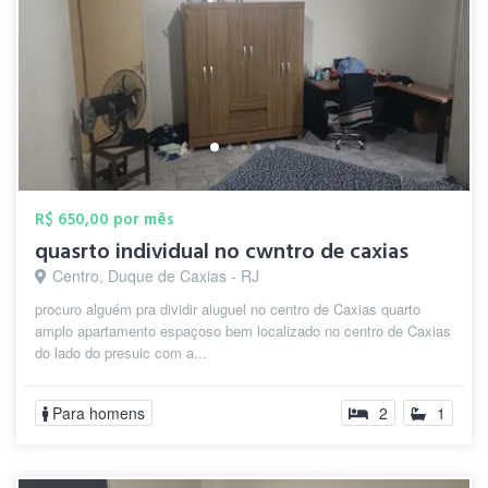
R$ 650,00 por mês
quasrto individual no cwntro de caxias
Centro, Duque de Caxias - RJ
procuro alguém pra dividir aluguel no centro de Caxias quarto
amplo apartamento espaçoso bem localizado no centro de Caxias
do lado do presuic com a...
Para homens
2
1