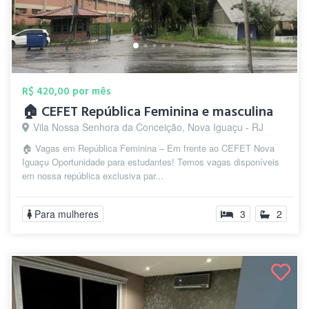
R$ 420,00 por mês
🏠 CEFET República Feminina e masculina
Vila Nossa Senhora da Conceição, Nova Iguaçu - RJ
🏠 Vagas em República Feminina – Em frente ao CEFET Nova
Iguaçu Oportunidade para estudantes! Temos vagas disponíveis
em nossa república exclusiva par...
Para mulheres
3
2