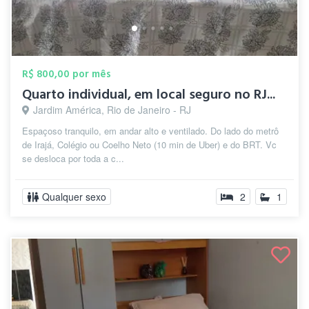
R$ 800,00 por mês
Quarto individual, em local seguro no RJ...
Jardim América, Rio de Janeiro - RJ
Espaçoso tranquilo, em andar alto e ventilado. Do lado do metrô
de Irajá, Colégio ou Coelho Neto (10 min de Uber) e do BRT. Vc
se desloca por toda a c...
Qualquer sexo
2
1