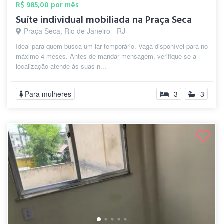
R$ 985,00 por mês
Suíte individual mobiliada na Praça Seca
Praça Seca, Rio de Janeiro - RJ
Ideal para quem busca um lar temporário. Vaga disponível para no
máximo 4 meses. Antes de mandar mensagem, verifique se a
localização atende às suas n...
Para mulheres
3
3