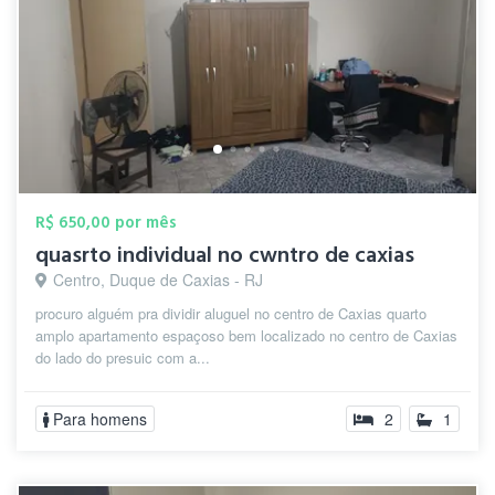
R$ 650,00 por mês
quasrto individual no cwntro de caxias
Centro, Duque de Caxias - RJ
procuro alguém pra dividir aluguel no centro de Caxias quarto
amplo apartamento espaçoso bem localizado no centro de Caxias
do lado do presuic com a...
Para homens
2
1