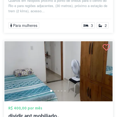
Quartos em Nilopolis próximo a ponto de ônibus para o centro do
Rio e para regiões adjacentes, (30 metros), próximo a estação de
trem (2 klms), acesso...
Para mulheres
3
2
R$ 400,00 por mês
dividir apt mobiliado..