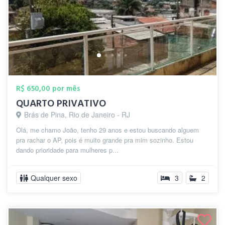
R$ 650,00 por mês
QUARTO PRIVATIVO
Brás de Pina, Rio de Janeiro - RJ
Olá, me chamo João, tenho 29 anos e estou buscando alguem
pra rachar o AP, pois é muito grande pra mim sozinho. Estou
dando prioridade para mulheres p...
Qualquer sexo
3
2