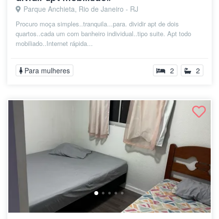
Parque Anchieta, Rio de Janeiro - RJ
Procuro moça simples..tranquila...para. dividir apt de dois
quartos..cada um com banheiro individual..tipo suite. Apt todo
mobiliado..Internet rápida...
Para mulheres
2
2