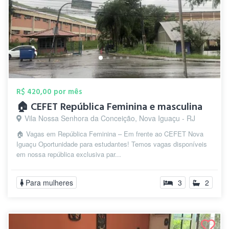
R$ 420,00 por mês
🏠 CEFET República Feminina e masculina
Vila Nossa Senhora da Conceição, Nova Iguaçu - RJ
🏠 Vagas em República Feminina – Em frente ao CEFET Nova
Iguaçu Oportunidade para estudantes! Temos vagas disponíveis
em nossa república exclusiva par...
Para mulheres
3
2