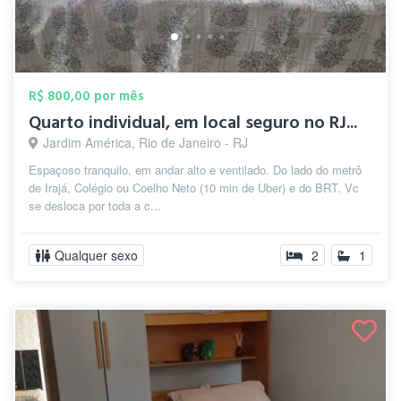
R$ 800,00 por mês
Quarto individual, em local seguro no RJ...
Jardim América, Rio de Janeiro - RJ
Espaçoso tranquilo, em andar alto e ventilado. Do lado do metrô
de Irajá, Colégio ou Coelho Neto (10 min de Uber) e do BRT. Vc
se desloca por toda a c...
Qualquer sexo
2
1