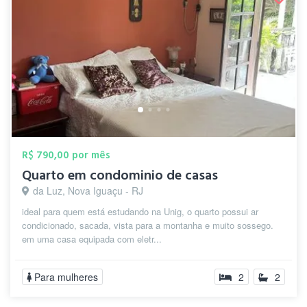
R$ 790,00 por mês
Quarto em condominio de casas
da Luz, Nova Iguaçu - RJ
ideal para quem está estudando na Unig, o quarto possui ar
condicionado, sacada, vista para a montanha e muito sossego.
em uma casa equipada com eletr...
Para mulheres
2
2