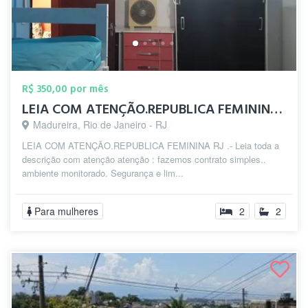
R$ 350,00 por mês
LEIA COM ATENÇÃO.REPUBLICA FEMININA zp(2...
Madureira, Rio de Janeiro - RJ
LEIA COM ATENÇÃO.REPUBLICA FEMININA RJ .- Leia toda a
descrição com atenção atenção : fazemos contrato simples..
ambiente monitorado. Segurança e lim...
Para mulheres
2
2