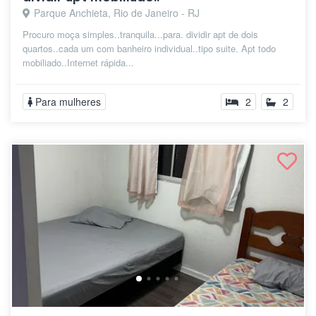
Parque Anchieta, Rio de Janeiro - RJ
Procuro moça simples..tranquila...para. dividir apt de dois
quartos..cada um com banheiro individual..tipo suite. Apt todo
mobiliado..Internet rápida...
Para mulheres
2
2