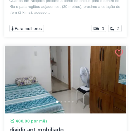
Quartos em Nilopolis próximo a ponto de ônibus para o centro do
Rio e para regiões adjacentes, (30 metros), próximo a estação de
trem (2 klms), acesso...
Para mulheres
3
2
R$ 400,00 por mês
dividir apt mobiliado..