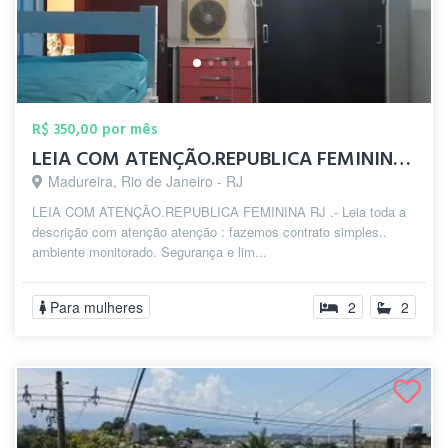
R$ 350,00 por mês
LEIA COM ATENÇÃO.REPUBLICA FEMININA zp(2...
Madureira, Rio de Janeiro - RJ
LEIA COM ATENÇÃO.REPUBLICA FEMININA RJ .- Leia toda a
descrição com atenção atenção : fazemos contrato simples..
ambiente monitorado. Segurança e lim...
Para mulheres
2
2