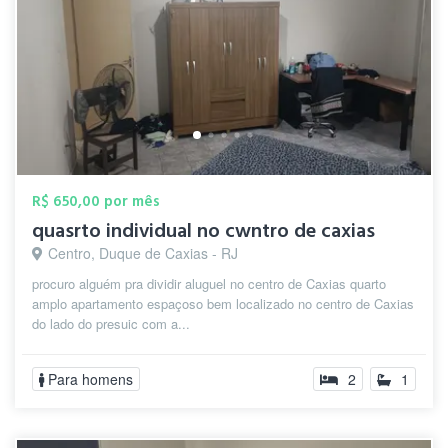
R$ 650,00 por mês
quasrto individual no cwntro de caxias
Centro, Duque de Caxias - RJ
procuro alguém pra dividir aluguel no centro de Caxias quarto
amplo apartamento espaçoso bem localizado no centro de Caxias
do lado do presuic com a...
Para homens
2
1