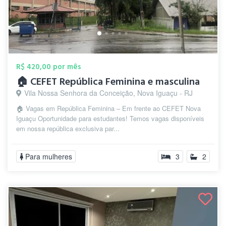
R$ 420,00 por mês
🏠 CEFET República Feminina e masculina
Vila Nossa Senhora da Conceição, Nova Iguaçu - RJ
🏠 Vagas em República Feminina – Em frente ao CEFET Nova
Iguaçu Oportunidade para estudantes! Temos vagas disponíveis
em nossa república exclusiva par...
Para mulheres
3
2