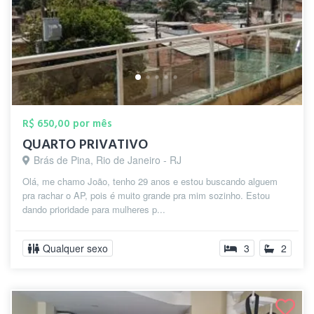
R$ 650,00 por mês
QUARTO PRIVATIVO
Brás de Pina, Rio de Janeiro - RJ
Olá, me chamo João, tenho 29 anos e estou buscando alguem
pra rachar o AP, pois é muito grande pra mim sozinho. Estou
dando prioridade para mulheres p...
Qualquer sexo
3
2