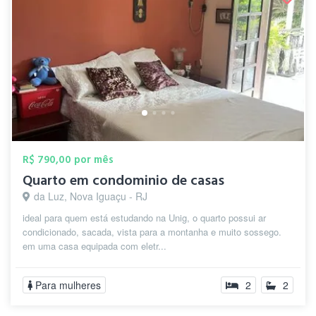
R$ 790,00 por mês
Quarto em condominio de casas
da Luz, Nova Iguaçu - RJ
ideal para quem está estudando na Unig, o quarto possui ar
condicionado, sacada, vista para a montanha e muito sossego.
em uma casa equipada com eletr...
Para mulheres
2
2