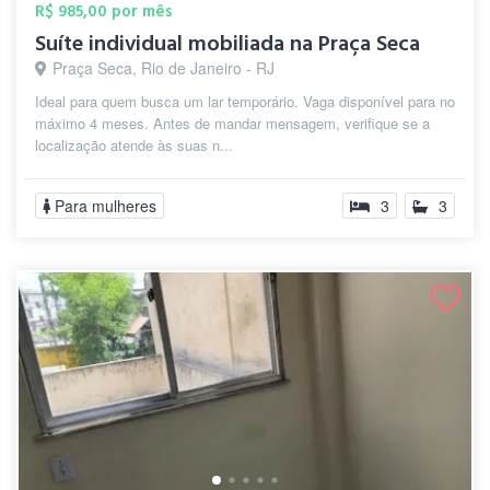
R$ 985,00 por mês
Suíte individual mobiliada na Praça Seca
Praça Seca, Rio de Janeiro - RJ
Ideal para quem busca um lar temporário. Vaga disponível para no
máximo 4 meses. Antes de mandar mensagem, verifique se a
localização atende às suas n...
Para mulheres
3
3