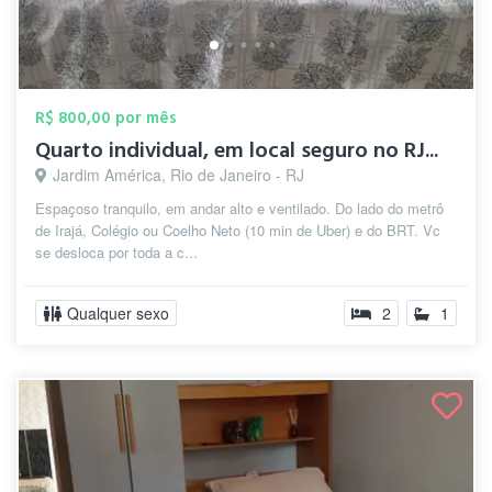
R$ 800,00 por mês
Quarto individual, em local seguro no RJ...
Jardim América, Rio de Janeiro - RJ
Espaçoso tranquilo, em andar alto e ventilado. Do lado do metrô
de Irajá, Colégio ou Coelho Neto (10 min de Uber) e do BRT. Vc
se desloca por toda a c...
Qualquer sexo
2
1