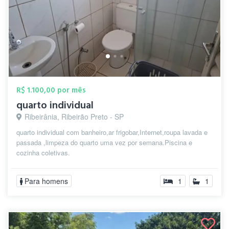
R$ 1.100,00 por mês
quarto individual
Ribeirânia, Ribeirão Preto - SP
quarto individual com banheiro,ar frigobar,Internet,roupa lavada e
passada ,limpeza do quarto uma vez por semana.Piscina e
cozinha coletivas.
Para homens
1
1