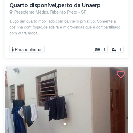
Quarto disponível,perto da Unaerp
Presidente Médici, Ribeirão Preto - SP
alugo um quarto mobiliado,com banheiro privativo. Somente a
cozinha com fogão,geladeira e micro-ondas,que é compartilhado
com outra moça.
Para mulheres
1
1