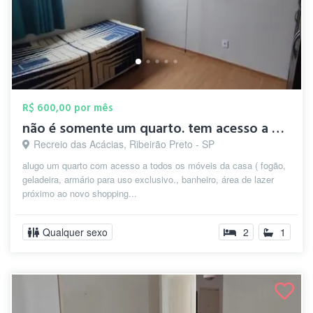
R$ 600,00 por mês
não é somente um quarto. tem acesso a ar...
Recreio das Acácias, Ribeirão Preto - SP
alugo um quarto com acesso a todos os móveis da casa ( fogão,
geladeira, armário para uso exclusivo., banheiro, área de lazer
próximo ao novo shopping...
Qualquer sexo
2
1