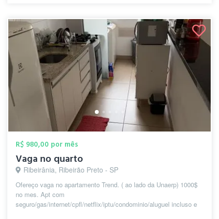
R$ 980,00 por mês
Vaga no quarto
Ribeirânia, Ribeirão Preto - SP
Ofereço vaga no apartamento Trend. ( ao lado da Unaerp) 1000$
no mes. Apt com
seguro/gas/internet/cpfl/netflix/iptu/condominio/aluguel incluso e
fun...