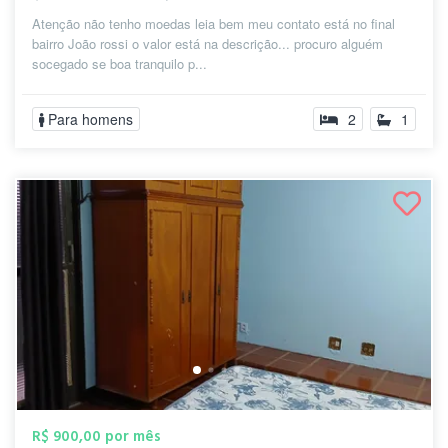
Atenção não tenho moedas leia bem meu contato está no final
bairro João rossi o valor está na descrição... procuro alguém
socegado se boa tranquilo p...
Para homens
2
1
R$ 900,00 por mês