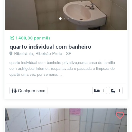
R$ 1.400,00 por mês
quarto individual com banheiro
Ribeirânia, Ribeirão Preto - SP
quarto individual com banheiro privativo,numa casa de família
com ar,frigobar,Internet, roupa lavada e passada e limpeza do
quarto uma vez por semana....
Qualquer sexo
1
1