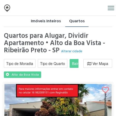
Imóveis Inteiros
Quartos
Quartos para Alugar, Dividir
Apartamento • Alto da Boa Vista -
Ribeirão Preto - SP
Alterar cidade
Tipo de Moradia
Tipo de Quarto
Bairro / Região
Ver Mapa
Moradi
Alto da Boa Vista