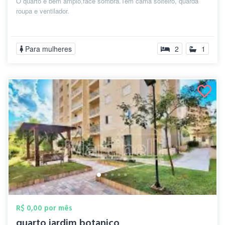
O quarto e bem amplo,face sombra.Tem cama solteiro, quarda
roupa e ventilador.
Para mulheres
2
1
R$ 0,00 por mês
quarto jardim botanico