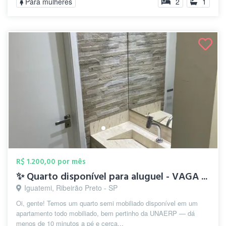
Para mulheres
2
1
R$ 1.200,00 por mês
✨ Quarto disponível para aluguel - VAGA ...
Iguatemi, Ribeirão Preto - SP
Oi, gente! Temos um quarto semi mobiliado disponível em um
apartamento todo mobiliado, bem pertinho da UNAERP — dá
menos de 10 minutos a pé e cerca...