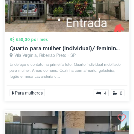
R$ 650,00 por mês
Quarto para mulher (individual)/ feminin...
Vila Virgínia, Ribeirão Preto - SP
Endereço e contato na primeira foto. Quarto individual mobiliado
para mulher. Areas comuns: Cozinha com armario, geladeira,
fogão e mesa Lavanderia c...
Para mulheres
4
2