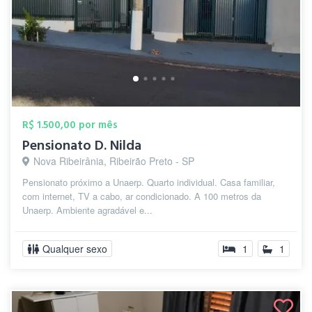
R$ 1.500,00 por mês
Pensionato D. Nilda
Nova Ribeirânia, Ribeirão Preto - SP
Pensionato próximo a Unaerp. Quarto individual. Casa familiar,
com internet, TV a cabo, ar condicionado. A 100 metros da
Unaerp. Ambiente agradável e...
Qualquer sexo
1
1