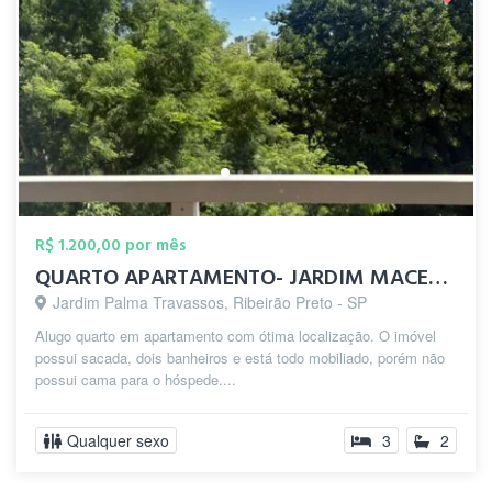
R$ 1.200,00 por mês
QUARTO APARTAMENTO- JARDIM MACEDO RP
Jardim Palma Travassos, Ribeirão Preto - SP
Alugo quarto em apartamento com ótima localização. O imóvel
possui sacada, dois banheiros e está todo mobiliado, porém não
possui cama para o hóspede....
Qualquer sexo
3
2