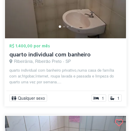
R$ 1.400,00 por mês
quarto individual com banheiro
Ribeirânia, Ribeirão Preto - SP
quarto individual com banheiro privativo,numa casa de família
com ar,frigobar,Internet, roupa lavada e passada e limpeza do
quarto uma vez por semana....
Qualquer sexo
1
1