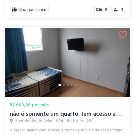
Qualquer sexo
6
3
R$ 600,00 por mês
não é somente um quarto. tem acesso a ar...
Recreio das Acácias, Ribeirão Preto - SP
alugo um quarto com acesso a todos os móveis da casa ( fogão,