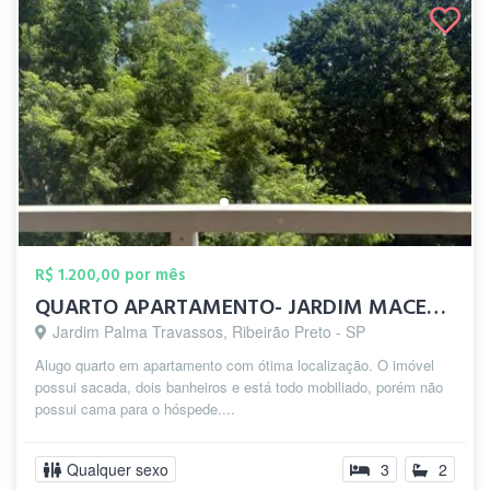
R$ 1.200,00 por mês
QUARTO APARTAMENTO- JARDIM MACEDO RP
Jardim Palma Travassos, Ribeirão Preto - SP
Alugo quarto em apartamento com ótima localização. O imóvel
possui sacada, dois banheiros e está todo mobiliado, porém não
possui cama para o hóspede....
Qualquer sexo
3
2