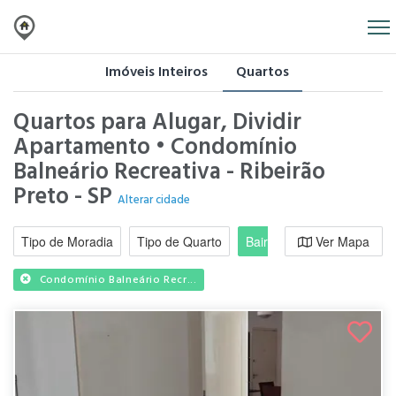
Imóveis Inteiros
Quartos
Quartos para Alugar, Dividir
Apartamento • Condomínio
Balneário Recreativa - Ribeirão
Preto - SP
Alterar cidade
Tipo de Moradia
Tipo de Quarto
Bairro / Região
Ver Mapa
Moradi
Condomínio Balneário Recr...