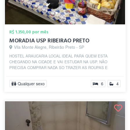
R$ 1.350,00 por mês
MORADIA USP RIBEIRAO PRETO
Vila Monte Alegre, Ribeirão Preto - SP
HOSTEL ARAUCARIA LOCAL IDEAL PARA QUEM ESTA
CHEGANDO NA CIDADE E VAI ESTUDAR NA USP. NÃO
PRECISA COMPRAR NADA SO TRAZER AS ROUPAS E
OBJETOS DE USO PES...
Qualquer sexo
6
4