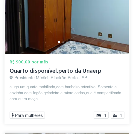
R$ 900,00 por mês
Quarto disponível,perto da Unaerp
Presidente Médici, Ribeirão Preto - SP
alugo um quarto mobiliado,com banheiro privativo. Somente a
cozinha com fogão,geladeira e micro-ondas,que é compartilhado
com outra moça.
Para mulheres
1
1