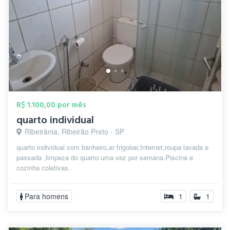
R$ 1.100,00 por mês
quarto individual
Ribeirânia, Ribeirão Preto - SP
quarto individual com banheiro,ar frigobar,Internet,roupa lavada e
passada ,limpeza do quarto uma vez por semana.Piscina e
cozinha coletivas.
Para homens
1
1