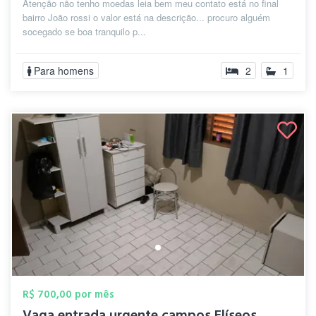
Atenção não tenho moedas leia bem meu contato está no final
bairro João rossi o valor está na descrição... procuro alguém
socegado se boa tranquilo p...
Para homens
2
1
R$ 700,00 por mês
Vaga entrada urgente campos Elíseos