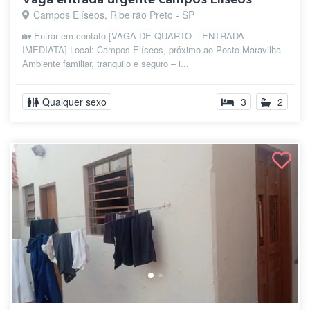
Campos Elíseos, Ribeirão Preto - SP
🏡 Entrar em contato [VAGA DE QUARTO – ENTRADA
IMEDIATA] Local: Campos Elíseos, próximo ao Posto Maravilha
Ambiente familiar, tranquilo e seguro – i...
Qualquer sexo
3
2