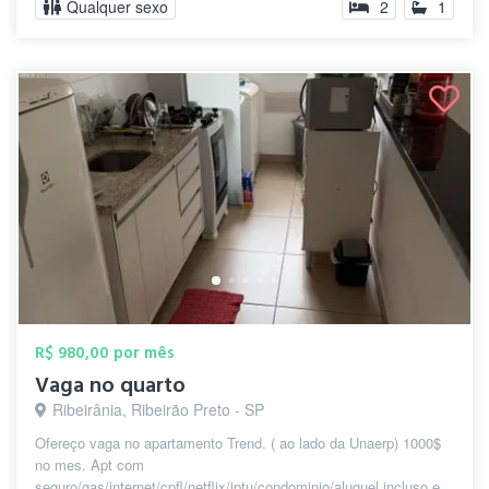
Qualquer sexo
2
1
R$ 980,00 por mês
Vaga no quarto
Ribeirânia, Ribeirão Preto - SP
Ofereço vaga no apartamento Trend. ( ao lado da Unaerp) 1000$
no mes. Apt com
seguro/gas/internet/cpfl/netflix/iptu/condominio/aluguel incluso e