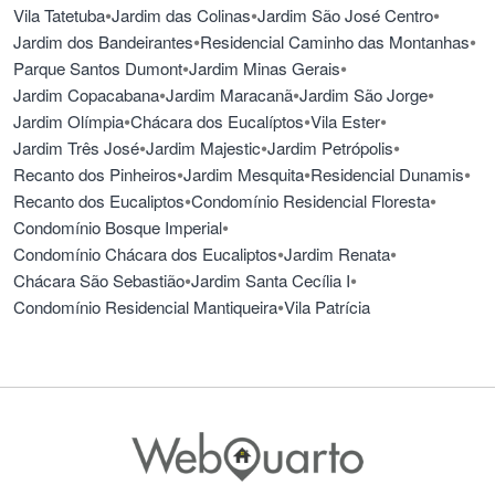
•
•
•
Vila Tatetuba
Jardim das Colinas
Jardim São José Centro
•
•
Jardim dos Bandeirantes
Residencial Caminho das Montanhas
•
•
Parque Santos Dumont
Jardim Minas Gerais
•
•
•
Jardim Copacabana
Jardim Maracanã
Jardim São Jorge
•
•
•
Jardim Olímpia
Chácara dos Eucalíptos
Vila Ester
•
•
•
Jardim Três José
Jardim Majestic
Jardim Petrópolis
•
•
•
Recanto dos Pinheiros
Jardim Mesquita
Residencial Dunamis
•
•
Recanto dos Eucaliptos
Condomínio Residencial Floresta
•
Condomínio Bosque Imperial
•
•
Condomínio Chácara dos Eucaliptos
Jardim Renata
•
•
Chácara São Sebastião
Jardim Santa Cecília I
•
Condomínio Residencial Mantiqueira
Vila Patrícia