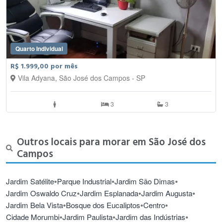
Quarto Individual
R$ 1.999,00 por mês
Vila Adyana, São José dos Campos - SP
3
3
Outros locais para morar em São José dos
Campos
•
•
•
Jardim Satélite
Parque Industrial
Jardim São Dimas
•
•
•
Jardim Oswaldo Cruz
Jardim Esplanada
Jardim Augusta
•
•
•
Jardim Bela Vista
Bosque dos Eucaliptos
Centro
•
•
•
Cidade Morumbi
Jardim Paulista
Jardim das Indústrias