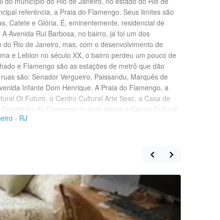
 do município do Rio de Janeiro, no estado do Rio de
ncipal referência, a Praia do Flamengo. Seus limites são
as, Catete e Glória. É, eminentemente, residencial de
 A Avenida Rui Barbosa, no bairro, já foi um dos
 do Rio de Janeiro, mas, com o desenvolvimento de
ma e Leblon no século XX, o bairro perdeu um pouco de
chado e Flamengo são as estações de metrô que dão
s ruas são: Senador Vergueiro, Paissandu, Marquês de
venida Infante Dom Henrique. A Praia do Flamengo, a
tural Oi Futuro, o Centro Cultural Arte Sesc, a Casa de
o Castelinho do Flamengo (o qual abriga o Centro Cultural
eiro - RJ
e Brigadeiro Eduardo Gomes são alguns pontos de
bairro e em seu entorno. Os consulados do Japão,
Bolívia e Islândia estão localizados no bairro.