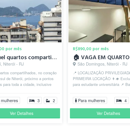
00 por mês
R$890,00 por mês
Aluguel quartos compartilhados
í, Niterói - RJ
São Domingos, Niterói - RJ
artos compartilhados, no coração
📍 LOCALIZAÇÃO PRIVILEGIAD
sul de Niterói, próximo a pontos
PRIMEIRA LOCAÇÃO 👩‍🎓 Exclu
s para toda a cidade, inclusive
para estudante universitária 📌 Bai
aneiro, 2 quadras da...
São Domingos, ao lado do Campu
Vermelh...
 mulheres
3
2
Para mulheres
4
Ver Detalhes
Ver Detalhes