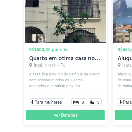
R$1.500,00 por mês
R$650,
Quarto em otima casa no inga.
Ingá, Niterói - RJ
Icara
a casa fica próximo do campus de direito
Alugo qu
com acesso a todos os lugares.
da zona 
mercados e farmácia próximo.
de ônibu
Rio de J
Para mulheres
6
3
Para
Ver Detalhes