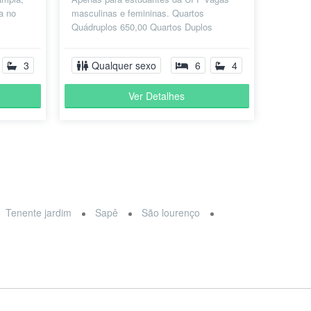
a no
masculinas e femininas. Quartos
Quádruplos 650,00 Quartos Duplos
da
850,00 Tudo incluso. Sem Caução. Só
Pagar e Morar...
3
Qualquer sexo
6
4
Ver Detalhes
Tenente jardim
Sapê
São lourenço