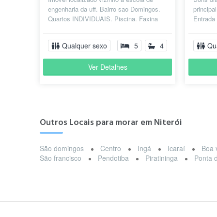
engenharia da uff. Bairro sao Domingos.
principa
Quartos INDIVIDUAIS. Piscina. Faxina
Entrada 
semanal. Cozinha compartilhada....
mulher 
Qualquer sexo
5
4
Qu
Ver Detalhes
Outros Locais para morar em Niterói
São domingos
Centro
Ingá
Icaraí
Boa 
São francisco
Pendotiba
Piratininga
Ponta d