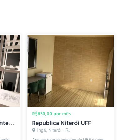
R$650,00 por mês
Quarto em aconchegante casa próximo à praia de Icaraí!
Republica Niterói UFF
Ingá, Niterói - RJ
ampla,
Apenas para estudantes da UFF vagas