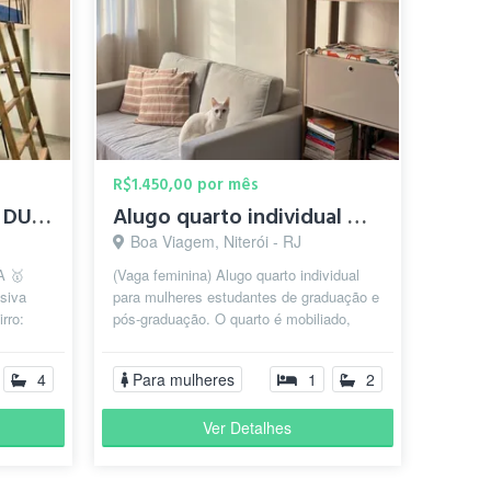
R$1.450,00 por mês
🏠 VAGA EM QUARTO DUPLO FEMININO
Alugo quarto individual mobiliado na Boa Viagem
Boa Viagem, Niterói - RJ
A 🥇
(Vaga feminina) Alugo quarto individual
siva
para mulheres estudantes de graduação e
rro:
pós-graduação. O quarto é mobiliado,
s Praia
possui ventilador de teto, um sof...
4
Para mulheres
1
2
Ver Detalhes