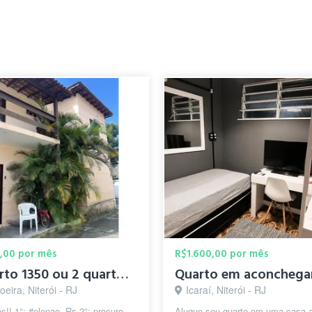
0,00 por mês
R$1.600,00 por mês
1 Quarto 1350 ou 2 quartos: 1000/800
eira, Niterói - RJ
Icaraí, Niterói - RJ
s!! 1°: #elenao. Rs 2°: procuro
Alugue seu quarto em uma casa 