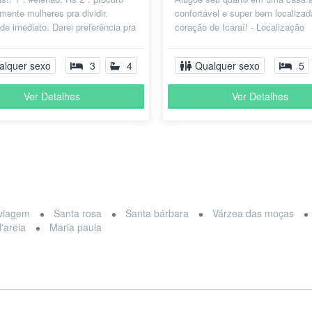
lmente mulheres pra dividir.
confortável e super bem localizad
de imediato. Darei preferência pra
coração de Icaraí! - Localização
ou homem q tiver am...
privilegiada: A apenas 2 quadras 
praia...
alquer sexo
3
4
Qualquer sexo
5
Ver Detalhes
Ver Detalhes
viagem
Santa rosa
Santa bárbara
Várzea das moças
'areia
Maria paula