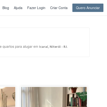
Blog
Ajuda
Fazer Login
Criar Conta
Quero Anunciar
 de quartos para alugar em
.
Icaraí, Niterói - RJ