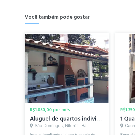
Você também pode gostar
R$1.050,00 por mês
R$1.35
Aluguel de quartos individuais em republica de estudantes
São Domingos, Niterói - RJ
Cacho
Imovel localizado vizinho à escola de
Bons dia