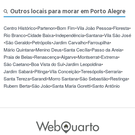
Outros locais para morar em Porto Alegre
•
•
•
•
•
Centro Histórico
Partenon
Bom Fim
Vila João Pessoa
Floresta
•
•
•
•
Rio Branco
Cidade Baixa
Independência
Santana
Vila São José
•
•
•
•
•
São Geraldo
Petrópolis
Jardim Carvalho
Farroupilha
•
•
•
•
Mário Quintana
Menino Deus
Santa Cecília
Passo da Areia
•
•
•
•
•
Praia de Belas
Renascença
Algarve
Montserrat
Extrema
•
•
•
São Caetano
Boa Vista do Sul
Jardim Leopoldina
•
•
•
•
•
Jardim Sabará
Pitinga
Vila Conceição
Teresópolis
Serraria
•
•
•
•
•
Santa Tereza
Sarandi
Morro Santana
São Sebastião
Restinga
•
•
•
Rubem Berta
São João
Santa Maria Goretti
Santo Antônio