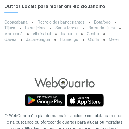
Outros Locais para morar em Rio de Janeiro
Copacabana
Recreio dos bandeirantes
Botafogo
Tijuca
Laranjeiras
Santa teresa
Barra da tijuca
Maracanã
Vila isabel
Ipanema
Centro
Gávea
Jacarepaguá
Flamengo
Glória
Méier
O WebQuarto é a plataforma mais simples e completa para quem
está buscando ou oferecendo quartos para alugar ou moradias
compartilhadas. Em poucos passos, você encontra o lugar