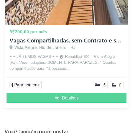
R$700,00 por mês
Vagas Compartilhadas, sem Contrato e sem Caução à 700,00 Mês
Vista Alegre, Rio de Janeiro - RJ
= = JÁ TEMOS VAGAS = = 🏠 República 150 – Vista Alegre
(RJ). *Acomodações: SOMENTE PARA RAPAZES. * Quartos
compartilhados para **2 pessoas...
Para homens
5
2
Ver Detalhes
Você também pode gostar