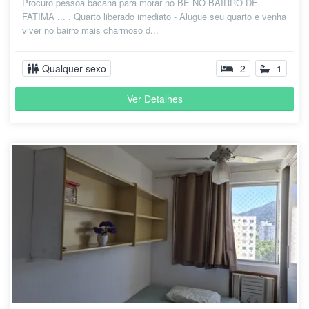
Procuro pessoa bacana para morar no BE NO BAIRRO DE
FATIMA ... . Quarto liberado imediato - Alugue seu quarto e venha
viver no bairro mais charmoso d...
Qualquer sexo
2
1
Ver Detalhes