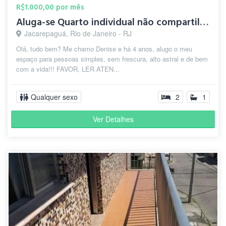
R$1.000,00 por mês
Aluga-se Quarto individual não compartilhado
Jacarepaguá, Rio de Janeiro - RJ
Olá, tudo bem? Me chamo Denise e há 4 anos, alugo o meu
espaço para pessoas simples, sem frescura, alto astral e de bem
com a vida!!! FAVOR, LER ATEN...
Qualquer sexo
2
1
Ver Detalhes