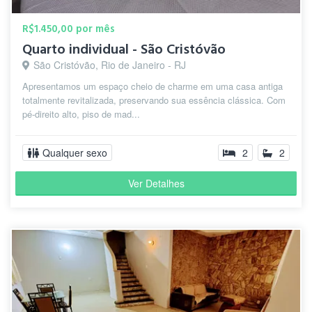
R$1.450,00 por mês
Quarto individual - São Cristóvão
São Cristóvão, Rio de Janeiro - RJ
Apresentamos um espaço cheio de charme em uma casa antiga
totalmente revitalizada, preservando sua essência clássica. Com
pé-direito alto, piso de mad...
Qualquer sexo
2
2
Ver Detalhes