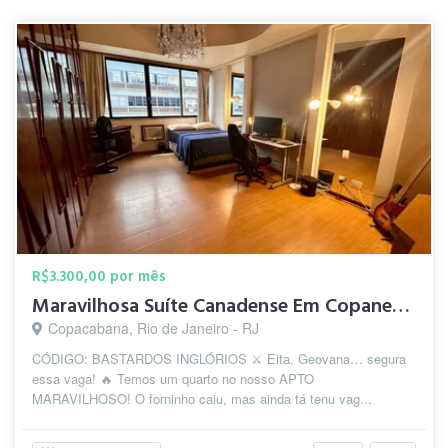
R$3.300,00 por mês
Maravilhosa Suíte Canadense Em Copanema
Copacabana, Rio de Janeiro - RJ
CÓDIGO: BASTARDOS INGLÓRIOS ⚔️ Eita, Geovana… segura
essa vaga! 🔥 Temos um quarto no nosso APTO
MARAVILHOSO! O forninho caiu, mas ainda tá tenu vag...