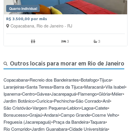
Quarto Individual
R$ 3.500,00 por mês
Copacabana, Rio de Janeiro - RJ
3
3
Outros locais para morar em Rio de Janeiro
•
•
•
•
Copacabana
Recreio dos Bandeirantes
Botafogo
Tijuca
•
•
•
•
•
Laranjeiras
Santa Teresa
Barra da Tijuca
Maracanã
Vila Isabel
•
•
•
•
•
•
•
Ipanema
Centro
Gávea
Jacarepaguá
Flamengo
Glória
Méier
•
•
•
•
•
Jardim Botânico
Curicica
Pechincha
São Conrado
Anil
•
•
•
•
•
São Cristóvão
Vargem Pequena
Leblon
Lagoa
Catete
•
•
•
•
•
Bonsucesso
Grajaú
Andaraí
Campo Grande
Cosme Velho
•
•
•
Freguesia (Jacarepaguá)
Praça da Bandeira
Taquara
•
•
•
Rio Comprido
Jardim Guanabara
Cidade Universitária