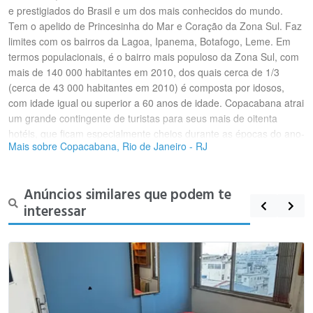
e prestigiados do Brasil e um dos mais conhecidos do mundo.
Tem o apelido de Princesinha do Mar e Coração da Zona Sul. Faz
limites com os bairros da Lagoa, Ipanema, Botafogo, Leme. Em
termos populacionais, é o bairro mais populoso da Zona Sul, com
mais de 140 000 habitantes em 2010, dos quais cerca de 1/3
(cerca de 43 000 habitantes em 2010) é composta por idosos,
com idade igual ou superior a 60 anos de idade. Copacabana atrai
um grande contingente de turistas para seus mais de oitenta
hotéis, que ficam especialmente cheios durante as épocas do ano-
Mais sobre Copacabana, Rio de Janeiro - RJ
novo e do carnaval. No fim de ano, a tradicional queima de fogos
na Praia de Copacabana atrai uma multidão. A orla ainda é lugar
de variados eventos, como shows nacionais e internacionais,
Anúncios similares que podem te
durante o resto do ano.
interessar