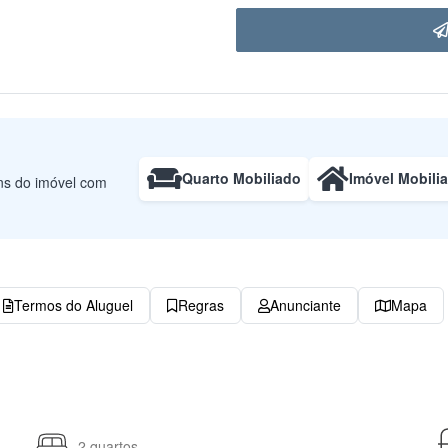
Quarto Mobiliado
Imóvel Mobili
uns do imóvel com
Termos do Aluguel
Regras
Anunciante
Mapa
2 quartos