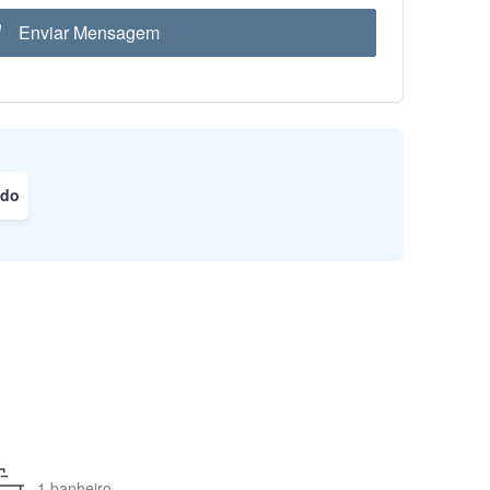
Enviar Mensagem
ado
1 banheiro