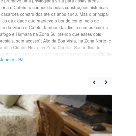
ue promove uma privilegiada vista para essas áreas.
lória e Catete, é conhecido pelas construções históricas
 casarões construídos até os anos 1940. Mas o principal
o único da cidade que manteve o bonde como meio de
lém da Glória e Catete, também faz limite com os bairros
tafogo e Humaitá na Zona Sul (sendo que esses dois
restais, sem acesso); Alto da Boa Vista, na Zona Norte; e
umbi e Cidade Nova, na Zona Central. Seu índice de
2000, era de 0,878, o 34º melhor do município do Rio de
Janeiro - RJ
Quarto Ind