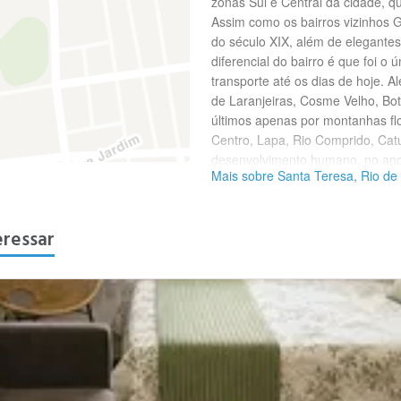
zonas Sul e Central da cidade, q
Assim como os bairros vizinhos G
do século XIX, além de elegantes
diferencial do bairro é que foi 
transporte até os dias de hoje. A
de Laranjeiras, Cosme Velho, Bo
últimos apenas por montanhas flo
Centro, Lapa, Rio Comprido, Cat
desenvolvimento humano, no ano 
Mais sobre Santa Teresa, Rio de 
Janeiro.
eressar