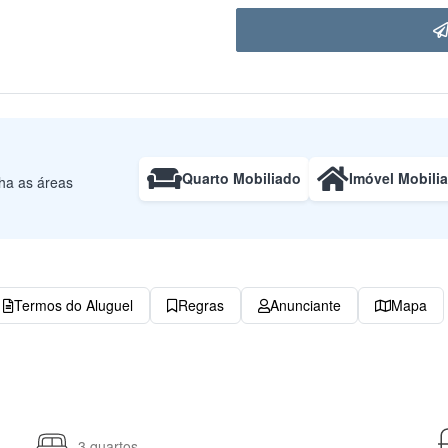
Quarto Mobiliado
Imóvel Mobili
lha as áreas
Termos do Aluguel
Regras
Anunciante
Mapa
3 quartos