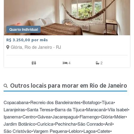
Quarto Individual
R$ 3.250,00 por mês
Glória, Rio de Janeiro - RJ
4
2
Outros locais para morar em Rio de Janeiro
•
•
•
•
Copacabana
Recreio dos Bandeirantes
Botafogo
Tijuca
•
•
•
•
•
Laranjeiras
Santa Teresa
Barra da Tijuca
Maracanã
Vila Isabel
•
•
•
•
•
•
•
Ipanema
Centro
Gávea
Jacarepaguá
Flamengo
Glória
Méier
•
•
•
•
•
Jardim Botânico
Curicica
Pechincha
São Conrado
Anil
•
•
•
•
•
São Cristóvão
Vargem Pequena
Leblon
Lagoa
Catete