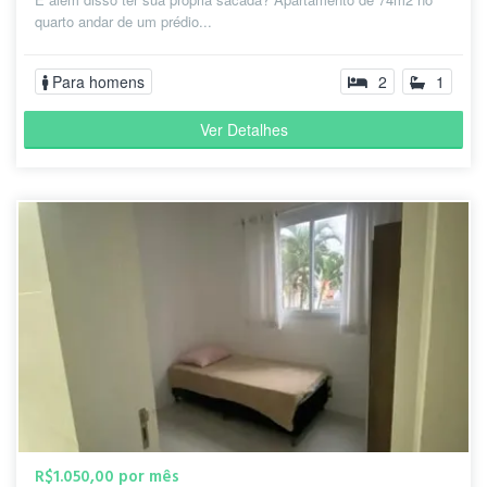
quarto andar de um prédio...
Para homens
2
1
Ver Detalhes
R$1.050,00 por mês