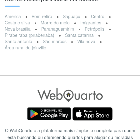
América
Bom retiro
Saguaçu
Centro
Costa e silva
Morro do meio
Imigrantes
Nova brasília
Paranaguamirim
Petrópolis
Pirabeiraba (pirabeiraba)
Santa catarina
Santo antônio
São marcos
Vila nova
Área rural de joinville
O WebQuarto é a plataforma mais simples e completa para quem
está buscando ou oferecendo quartos para alugar ou moradias