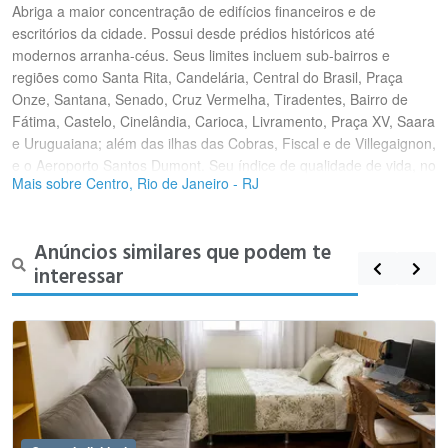
Abriga a maior concentração de edifícios financeiros e de
escritórios da cidade. Possui desde prédios históricos até
modernos arranha-céus. Seus limites incluem sub-bairros e
regiões como Santa Rita, Candelária, Central do Brasil, Praça
Onze, Santana, Senado, Cruz Vermelha, Tiradentes, Bairro de
Fátima, Castelo, Cinelândia, Carioca, Livramento, Praça XV, Saara
e Uruguaiana; além das ilhas das Cobras, Fiscal e de Villegaignon,
e o Aeroporto Santos Dumont. Seu índice de qualidade de vida, no
Mais sobre Centro, Rio de Janeiro - RJ
ano 2000, era de 0,894: o 32º melhor entre 126 bairros da cidade,
sendo considerado alto.Desde 1763, quando a cidade de São
Sebastião do Rio de Janeiro foi elevada à condição de sede
Anúncios similares que podem te
administrativa da colônia do Brasil, até 1960, quando a cidade
interessar
perdeu a condição de estar em um Distrito Federal, o Centro foi o
palco de algumas das mais importantes decisões e eventos da
história do país. Restos arquitetônicos desse passado persistem
até hoje, tendo se convertido em importantes atrações turísticas.