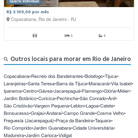
Quarto Individual
R$ 3.100,00 por mês
Copacabana, Rio de Janeiro - RJ
4
4
Outros locais para morar em Rio de Janeiro
•
•
•
•
Copacabana
Recreio dos Bandeirantes
Botafogo
Tijuca
•
•
•
•
•
Laranjeiras
Santa Teresa
Barra da Tijuca
Maracanã
Vila Isabel
•
•
•
•
•
•
•
Ipanema
Centro
Gávea
Jacarepaguá
Flamengo
Glória
Méier
•
•
•
•
•
Jardim Botânico
Curicica
Pechincha
São Conrado
Anil
•
•
•
•
•
São Cristóvão
Vargem Pequena
Leblon
Lagoa
Catete
•
•
•
•
•
Bonsucesso
Grajaú
Andaraí
Campo Grande
Cosme Velho
•
•
•
Freguesia (Jacarepaguá)
Praça da Bandeira
Taquara
•
•
•
Rio Comprido
Jardim Guanabara
Cidade Universitária
•
•
Madureira
Jardim Carioca
Vidigal