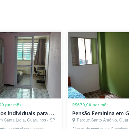
00 por mês
R$670,00 por mês
Quartos individuais para mulheres
im Santa Lídia, Guarulhos - SP
Parque Santo Antônio, Guarulho
arto individual para moças
Aluguel de quartos em Guarulhos,