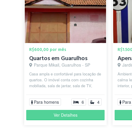
R$600,00 por mês
R$1.50
Quartos em Guarulhos
Parque Mikail, Guarulhos - SP
Jardi
Casa ampla e confortável para locação de
Ambiente
quartos. O imóvel conta com cozinha
calma l
mobiliada, sala de jantar, sala de TV,
interior
quatro banheiros com box, lavander...
farmácia 
Para homens
6
4
Para
Ver Detalhes