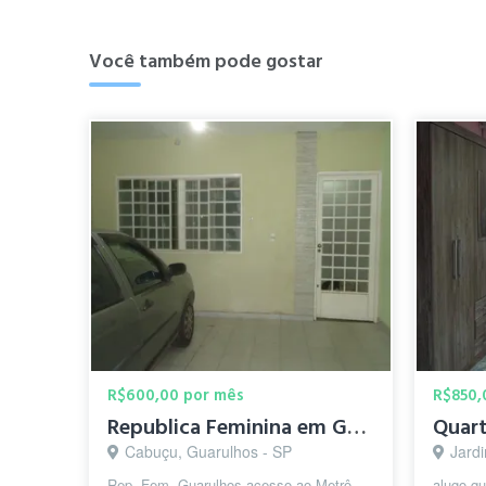
Você também pode gostar
R$600,00 por mês
R$850,
Republica Feminina em Guarulhos (Continental l)
Cabuçu, Guarulhos - SP
Jard
Rep. Fem. Guarulhos acesso ao Metrô
alugo qu