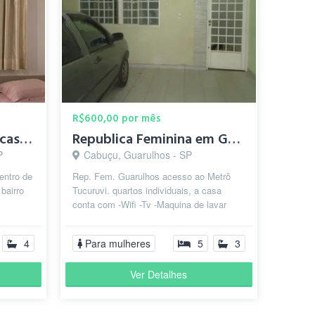
R$600,00 por mês
Apartamento para mocas em ambiente familiar!
Republica Feminina em Guarulhos (Continental l)
P
Cabuçu, Guarulhos - SP
entro de
Rep. Fem. Guarulhos acesso ao Metrô
bairro
Tucuruvi. quartos individuais, a casa
conta com -Wifi -Tv -Maquina de lavar
a
roupas -2 banheiros incluso água,luz e...
4
Para mulheres
5
3
Ver Detalhes