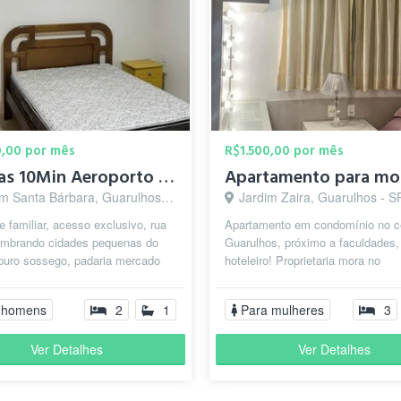
0,00 por mês
R$1.500,00 por mês
Apenas 10Min Aeroporto Trem/Metrô Sesc Centro de Guarulhos
m Santa Bárbara, Guarulhos - SP
Jardim Zaira, Guarulhos - S
 familiar, acesso exclusivo, rua
Apartamento em condomínio no c
embrando cidades pequenas do
Guarulhos, próximo a faculdades, 
, puro sossego, padaria mercado
hoteleiro! Proprietaria mora no
caixa eletrônico feira l...
apartamento e aluga 2 suítes par
moça...
 homens
2
1
Para mulheres
3
Ver Detalhes
Ver Detalhes