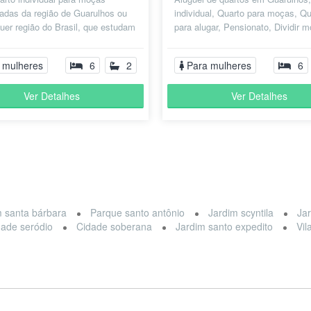
adas da região de Guarulhos ou
individual, Quarto para moças, Qu
uer região do Brasil, que estudam
para alugar, Pensionato, Dividir m
ham na região de Guarulhos...
Republica Estudantil, Pensão F...
 mulheres
6
2
Para mulheres
6
Ver Detalhes
Ver Detalhes
m santa bárbara
Parque santo antônio
Jardim scyntila
Jar
dade seródio
Cidade soberana
Jardim santo expedito
Vil