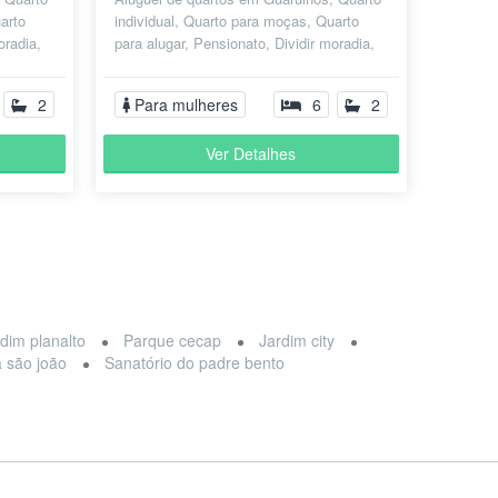
arto
individual, Quarto para moças, Quarto
oradia,
para alugar, Pensionato, Dividir moradia,
Republica Estudantil, Pensão F...
2
Para mulheres
6
2
Ver Detalhes
dim planalto
Parque cecap
Jardim city
a são joão
Sanatório do padre bento