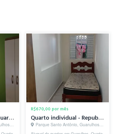
R$670,00 por mês
Pensão Feminina em Guarulhos
Quarto individual - Republica Feminina Guarulhos
s - SP
Parque Santo Antônio, Guarulhos - SP
 Quarto
Aluguel de quartos em Guarulhos, Quarto