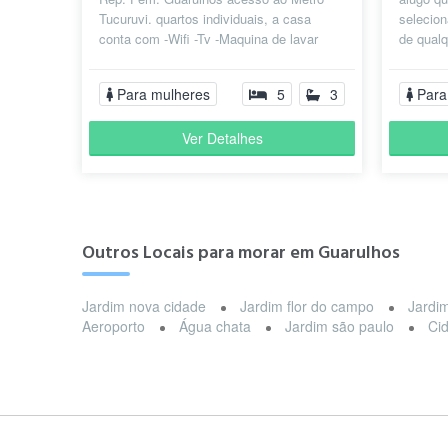
Tucuruvi. quartos individuais, a casa
selecion
conta com -Wifi -Tv -Maquina de lavar
de qualq
roupas -2 banheiros incluso água,luz e...
e trabal
Para mulheres
5
3
Para
Ver Detalhes
Outros Locais para morar em Guarulhos
Jardim nova cidade
Jardim flor do campo
Jardi
Aeroporto
Água chata
Jardim são paulo
Ci