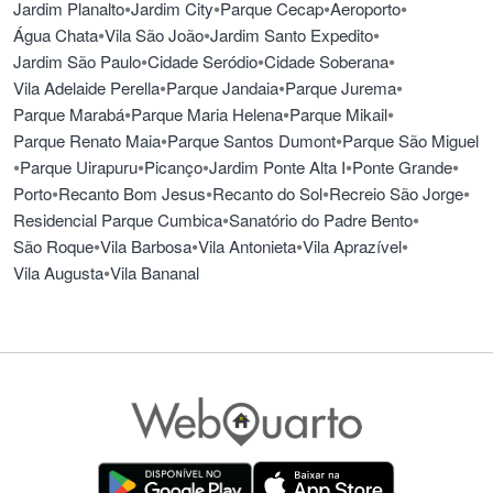
•
•
•
•
Jardim Planalto
Jardim City
Parque Cecap
Aeroporto
•
•
•
Água Chata
Vila São João
Jardim Santo Expedito
•
•
•
Jardim São Paulo
Cidade Seródio
Cidade Soberana
•
•
•
Vila Adelaide Perella
Parque Jandaia
Parque Jurema
•
•
•
Parque Marabá
Parque Maria Helena
Parque Mikail
•
•
Parque Renato Maia
Parque Santos Dumont
Parque São Miguel
•
•
•
•
•
Parque Uirapuru
Picanço
Jardim Ponte Alta I
Ponte Grande
•
•
•
•
Porto
Recanto Bom Jesus
Recanto do Sol
Recreio São Jorge
•
•
Residencial Parque Cumbica
Sanatório do Padre Bento
•
•
•
•
São Roque
Vila Barbosa
Vila Antonieta
Vila Aprazível
•
Vila Augusta
Vila Bananal