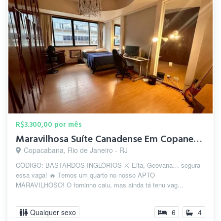
R$3.300,00 por mês
Maravilhosa Suíte Canadense Em Copanema
Copacabana, Rio de Janeiro - RJ
CÓDIGO: BASTARDOS INGLÓRIOS ⚔️ Eita, Geovana… segura
essa vaga! 🔥 Temos um quarto no nosso APTO
MARAVILHOSO! O forninho caiu, mas ainda tá tenu vag...
Qualquer sexo
6
4