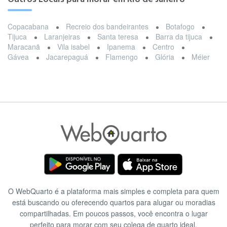
Copacabana
Recreio dos bandeirantes
Botafogo
Tijuca
Laranjeiras
Santa teresa
Barra da tijuca
Maracanã
Vila isabel
Ipanema
Centro
Gávea
Jacarepaguá
Flamengo
Glória
Méier
O WebQuarto é a plataforma mais simples e completa para quem
está buscando ou oferecendo quartos para alugar ou moradias
compartilhadas. Em poucos passos, você encontra o lugar
perfeito para morar com seu colega de quarto ideal.