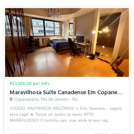
R$3.300,00 por mês
Maravilhosa Suíte Canadense Em Copanema
Copacabana, Rio de Janeiro - RJ
CÓDIGO: BASTARDOS INGLÓRIOS ⚔️ Eita, Geovana… segura
essa vaga! 🔥 Temos um quarto no nosso APTO
MARAVILHOSO! O forninho caiu, mas ainda tá tenu vag...