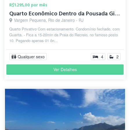
R$1.295,00 por mês
Quarto Econômico Dentro da Pousada Girassol 🌻
Vargem Pequena, Rio de Janeiro - RJ
Quarto Privativo Com estacionamento. Condomínio fechado, com
Guarita. - Fica a 15-20min da Praia do Recreio, no famoso posto
10. Pegando apenas 01 ôn...
Qualquer sexo
4
2
Ver Detalhes