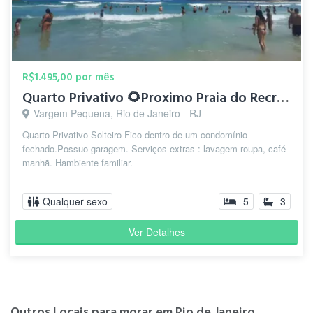
R$1.495,00 por mês
Quarto Privativo 🌻Proximo Praia do Recreio.Cond. Fechado
Vargem Pequena, Rio de Janeiro - RJ
Quarto Privativo Solteiro Fico dentro de um condomínio
fechado.Possuo garagem. Serviços extras : lavagem roupa, café
manhã. Hambiente familiar.
Qualquer sexo
5
3
Ver Detalhes
Outros Locais para morar em Rio de Janeiro