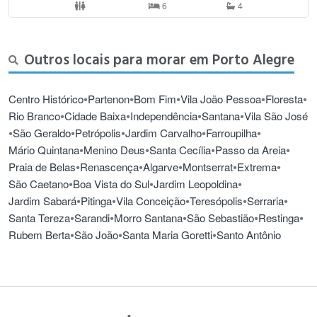
6
4
Outros locais para morar em Porto Alegre
•
•
•
•
•
Centro Histórico
Partenon
Bom Fim
Vila João Pessoa
Floresta
•
•
•
•
Rio Branco
Cidade Baixa
Independência
Santana
Vila São José
•
•
•
•
•
São Geraldo
Petrópolis
Jardim Carvalho
Farroupilha
•
•
•
•
Mário Quintana
Menino Deus
Santa Cecília
Passo da Areia
•
•
•
•
•
Praia de Belas
Renascença
Algarve
Montserrat
Extrema
•
•
•
São Caetano
Boa Vista do Sul
Jardim Leopoldina
•
•
•
•
•
Jardim Sabará
Pitinga
Vila Conceição
Teresópolis
Serraria
•
•
•
•
•
Santa Tereza
Sarandi
Morro Santana
São Sebastião
Restinga
•
•
•
Rubem Berta
São João
Santa Maria Goretti
Santo Antônio