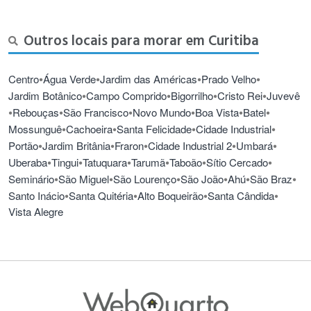
Outros locais para morar em Curitiba
•
•
•
•
Centro
Água Verde
Jardim das Américas
Prado Velho
•
•
•
•
Jardim Botânico
Campo Comprido
Bigorrilho
Cristo Rei
Juvevê
•
•
•
•
•
•
Rebouças
São Francisco
Novo Mundo
Boa Vista
Batel
•
•
•
•
Mossunguê
Cachoeira
Santa Felicidade
Cidade Industrial
•
•
•
•
•
Portão
Jardim Britânia
Fraron
Cidade Industrial 2
Umbará
•
•
•
•
•
•
Uberaba
Tingui
Tatuquara
Tarumã
Taboão
Sítio Cercado
•
•
•
•
•
•
Seminário
São Miguel
São Lourenço
São João
Ahú
São Braz
•
•
•
•
Santo Inácio
Santa Quitéria
Alto Boqueirão
Santa Cândida
Vista Alegre