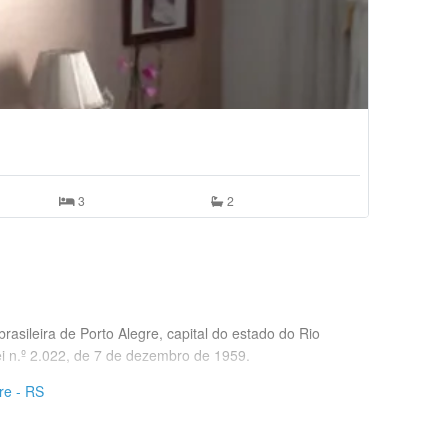
3
2
brasileira de Porto Alegre, capital do estado do Rio
ei n.º 2.022, de 7 de dezembro de 1959.
re - RS