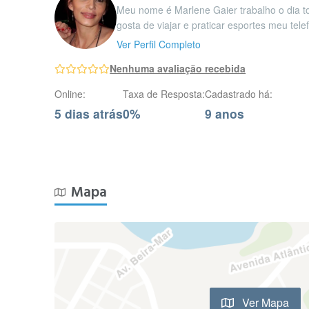
Meu nome é Marlene Gaier trabalho o dia 
gosta de viajar e praticar esportes meu te
Ver Perfil Completo
Nenhuma avaliação recebida
Online:
Taxa de Resposta:
Cadastrado há:
5 dias atrás
0%
9 anos
Mapa
Ver Mapa