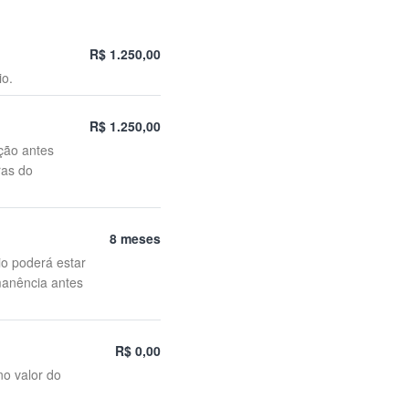
R$ 1.250,00
io.
R$ 1.250,00
ção antes
ras do
8 meses
io poderá estar
manência antes
R$ 0,00
no valor do