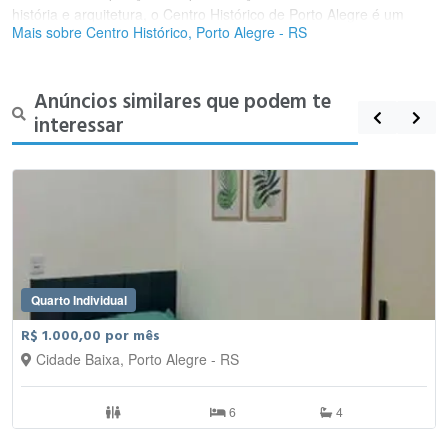
história e arquitetura, o Centro Histórico de Porto Alegre é um
Mais sobre Centro Histórico, Porto Alegre - RS
destino popular para turistas e moradores da cidade.
Anúncios similares que podem te
interessar
Quarto Individual
R$ 1.000,00 por mês
Cidade Baixa, Porto Alegre - RS
6
4