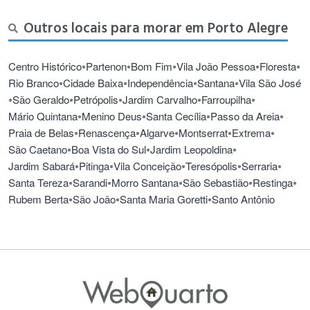
Outros locais para morar em Porto Alegre
•
•
•
•
•
Centro Histórico
Partenon
Bom Fim
Vila João Pessoa
Floresta
•
•
•
•
Rio Branco
Cidade Baixa
Independência
Santana
Vila São José
•
•
•
•
•
São Geraldo
Petrópolis
Jardim Carvalho
Farroupilha
•
•
•
•
Mário Quintana
Menino Deus
Santa Cecília
Passo da Areia
•
•
•
•
•
Praia de Belas
Renascença
Algarve
Montserrat
Extrema
•
•
•
São Caetano
Boa Vista do Sul
Jardim Leopoldina
•
•
•
•
•
Jardim Sabará
Pitinga
Vila Conceição
Teresópolis
Serraria
•
•
•
•
•
Santa Tereza
Sarandi
Morro Santana
São Sebastião
Restinga
•
•
•
Rubem Berta
São João
Santa Maria Goretti
Santo Antônio