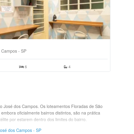
Quarto Ind
R$ 700,00
os Campos - SP
Jardim S
6
4
São José dos Campos. Os loteamentos Floradas de São
embora oficialmente bairros distintos, são na prática
lite por estarem dentro dos limites do bairro.
 José dos Campos - SP