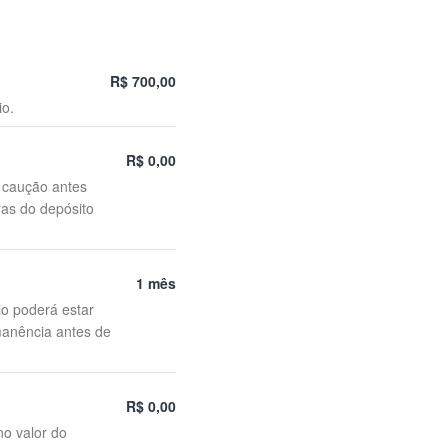
R$ 700,00
io.
R$ 0,00
o caução antes
ras do depósito
1 mês
io poderá estar
manência antes de
R$ 0,00
no valor do