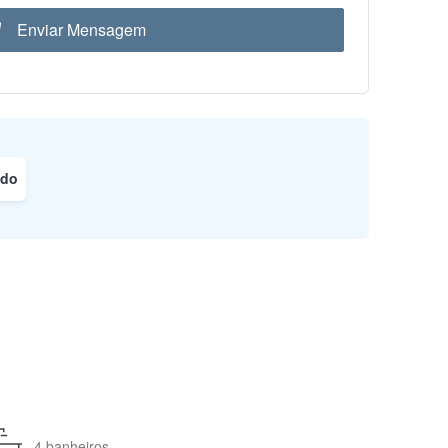
Enviar Mensagem
ado
4 banheiros