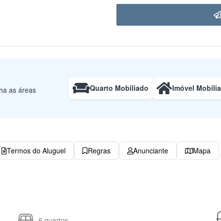
Quarto Mobiliado
Imóvel Mobili
lha as áreas
Termos do Aluguel
Regras
Anunciante
Mapa
6 quartos