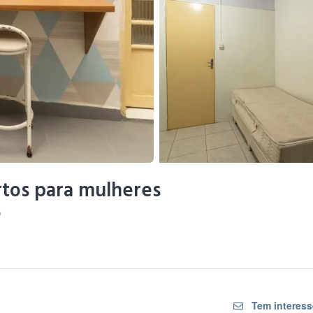
artos para mulheres
P
Tem interess