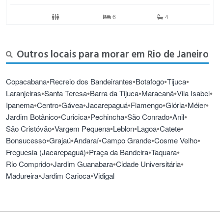
6
4
Outros locais para morar em Rio de Janeiro
•
•
•
•
Copacabana
Recreio dos Bandeirantes
Botafogo
Tijuca
•
•
•
•
•
Laranjeiras
Santa Teresa
Barra da Tijuca
Maracanã
Vila Isabel
•
•
•
•
•
•
•
Ipanema
Centro
Gávea
Jacarepaguá
Flamengo
Glória
Méier
•
•
•
•
•
Jardim Botânico
Curicica
Pechincha
São Conrado
Anil
•
•
•
•
•
São Cristóvão
Vargem Pequena
Leblon
Lagoa
Catete
•
•
•
•
•
Bonsucesso
Grajaú
Andaraí
Campo Grande
Cosme Velho
•
•
•
Freguesia (Jacarepaguá)
Praça da Bandeira
Taquara
•
•
•
Rio Comprido
Jardim Guanabara
Cidade Universitária
•
•
Madureira
Jardim Carioca
Vidigal