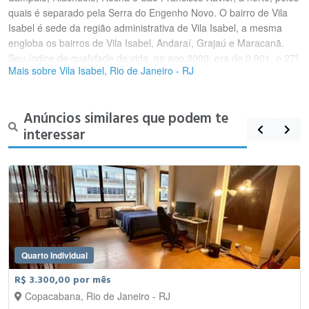
quais é separado pela Serra do Engenho Novo. O bairro de Vila
Isabel é sede da região administrativa de Vila Isabel, a mesma
engloba os bairros de Vila Isabel, Andaraí, Grajaú e Maracanã.
Seu índice de qualidade de vida, no ano 2000, era de 0,901, o 27º
Mais sobre Vila Isabel, Rio de Janeiro - RJ
melhor do Rio de Janeiro, dentre 126 bairros avaliados, sendo
considerado alto.
Anúncios similares que podem te
interessar
Quarto Individual
R$ 3.300,00 por mês
Copacabana, Rio de Janeiro - RJ