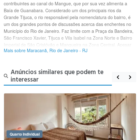
contribuintes ao canal do Mangue, que por sua vez alimenta a
Baía de Guanabara. Considerado um dos principais rios da
Grande Tijuca, o rio responsável pela nomenclatura do bairro, é
um dos grandes pontos de discussões acerca das enchentes no
Município do Rio de Janeiro. Faz limite com a Praça da Bandeira,
São Francisco Xavier, Tijuca e Vila Isabel na Zona Norte e Bairro
Imperial de São Cristóvão e Mangueira na Zona Central. Apesar
Mais sobre Maracanã, Rio de Janeiro - RJ
de ser vizinho à Mangueira, esta não se localiza dentro dos limites
do bairro, e ainda é separa por uma linha de trem; é um dos
bairros cariocas que atualmente não possuem favelas. Cortado
Anúncios similares que podem te
pela Avenida Maracanã, uma das principais vias de acesso à
interessar
Tijuca, tem também como ruas principais a São Francisco Xavier,
General Canabarro e a Avenida Professor Manoel de Abreu. É um
bairro de ruas tipicamente residenciais, embora tenham muito
trânsito e contenham diversos colégios e empresas, como a sede
da Petrobras Distribuidora na Rua General Canabarro. O bairro do
Maracanã faz parte da região administrativa de Vila Isabel, que
abrange os bairros de Vila Isabel, Andaraí e Grajaú. Ocupa uma
área territorial de aproximadamente 1,67 km², com uma total
construída de 100%, não apresentando área verde. Portanto, é
Quarto Individual