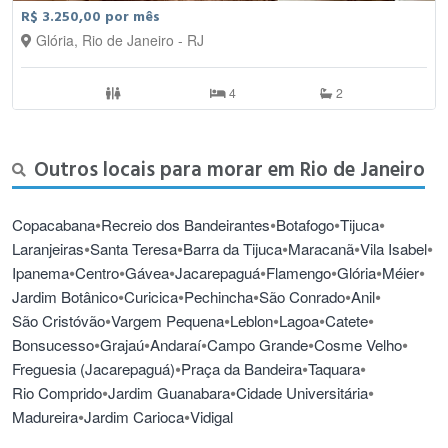
totalmente urbanizado, com ruas asfaltadas, rios canalizados e
R$ 3.250,00 por mês
rede de esgoto implantada em toda a região. Quanto ao uso do
Glória, Rio de Janeiro - RJ
solo, pode-se dizer que é basicamente residencial, com grande
número de imóveis e particularmente de edifícios. A população do
bairro caiu de 27.319 habitantes em 2000, para 25.256 habitantes
4
2
em 2010.
Outros locais para morar em Rio de Janeiro
•
•
•
•
Copacabana
Recreio dos Bandeirantes
Botafogo
Tijuca
•
•
•
•
•
Laranjeiras
Santa Teresa
Barra da Tijuca
Maracanã
Vila Isabel
•
•
•
•
•
•
•
Ipanema
Centro
Gávea
Jacarepaguá
Flamengo
Glória
Méier
•
•
•
•
•
Jardim Botânico
Curicica
Pechincha
São Conrado
Anil
•
•
•
•
•
São Cristóvão
Vargem Pequena
Leblon
Lagoa
Catete
•
•
•
•
•
Bonsucesso
Grajaú
Andaraí
Campo Grande
Cosme Velho
•
•
•
Freguesia (Jacarepaguá)
Praça da Bandeira
Taquara
•
•
•
Rio Comprido
Jardim Guanabara
Cidade Universitária
•
•
Madureira
Jardim Carioca
Vidigal