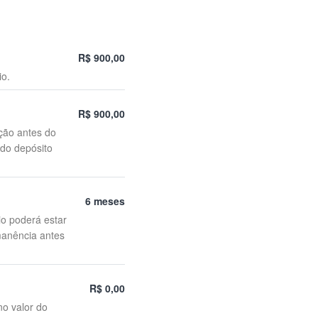
R$ 900,00
io.
R$ 900,00
ção antes do
 do depósito
6 meses
io poderá estar
manência antes
R$ 0,00
no valor do