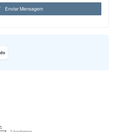
Enviar Mensagem
ado
2 banheiros