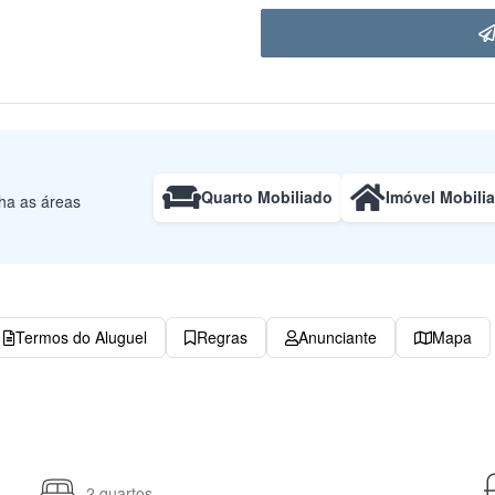
Quarto Mobiliado
Imóvel Mobili
lha as áreas
Termos do Aluguel
Regras
Anunciante
Mapa
2 quartos