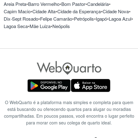
mantidos, em grande parte, pelos estrangeiros. Com a saída da
•
•
•
•
Areia Preta
Barro Vermelho
Bom Pastor
Candelária
maior parte dos estrangeiros, o número de apreensões de drogas
•
•
•
•
Capim Macio
Cidade Alta
Cidade da Esperança
Cidade Nova
não diminuiu significativamente, assim como aconteceu com o
•
•
•
•
•
Dix-Sept Rosado
Felipe Camarão
Petrópolis
Igapó
Lagoa Azul
número de prostitutas que avolumavam-se nas ruas e avenidas do
•
•
Lagoa Seca
Mãe Luiza
Neópolis
bairro[carece de fontes?]. Está localizada no bairro de Ponta
Negra, a Vila de Ponta Negra, local foi habitado por pescadores e
seus descendentes, hoje em dia por imigrantes do interior do
Estado, que transformou-se, com a deflagração da atividade
turística, num dos maiores pontos de comercialização de drogas
da capital potiguar[carece de fontes?].
O WebQuarto é a plataforma mais simples e completa para quem
está buscando ou oferecendo quartos para alugar ou moradias
compartilhadas. Em poucos passos, você encontra o lugar perfeito
para morar com seu colega de quarto ideal.