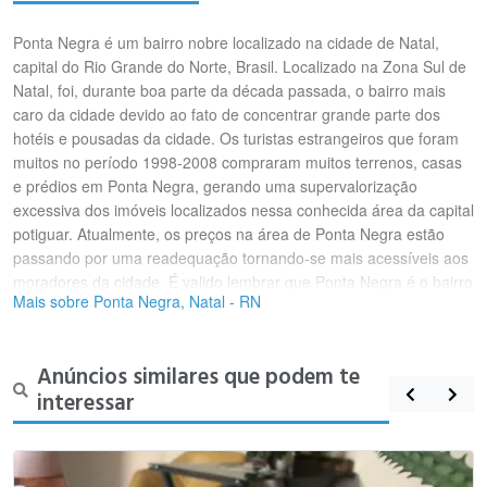
Ponta Negra é um bairro nobre localizado na cidade de Natal,
capital do Rio Grande do Norte, Brasil. Localizado na Zona Sul de
Natal, foi, durante boa parte da década passada, o bairro mais
caro da cidade devido ao fato de concentrar grande parte dos
hotéis e pousadas da cidade. Os turistas estrangeiros que foram
muitos no período 1998-2008 compraram muitos terrenos, casas
e prédios em Ponta Negra, gerando uma supervalorização
excessiva dos imóveis localizados nessa conhecida área da capital
potiguar. Atualmente, os preços na área de Ponta Negra estão
passando por uma readequação tornando-se mais acessíveis aos
moradores da cidade. É valido lembrar que Ponta Negra é o bairro
Mais sobre Ponta Negra, Natal - RN
mais visitado da cidade do Natal por causa da praia homônima e
do Morro do Careca. Limita-se com os bairros de Capim Macio,
Neópolis e Nova Parnamirim já no município de Parnamirim. Sua
Anúncios similares que podem te
população residente em 2007 era de 24.013 habitantes, tendo
interessar
uma densidade demográfica de 33,96 habitantes por km
quadrado.Uma das primeiras referências históricas a Ponta Negra
é a descrição do período da ocupação holandesa, em 1633, na
Cartografia do Rio Grande do Norte. Após a Segunda Guerra