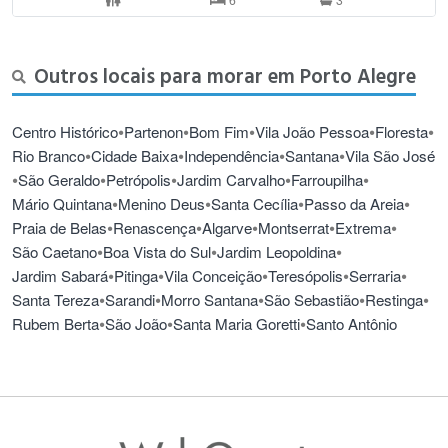
Outros locais para morar em Porto Alegre
•
•
•
•
•
Centro Histórico
Partenon
Bom Fim
Vila João Pessoa
Floresta
•
•
•
•
Rio Branco
Cidade Baixa
Independência
Santana
Vila São José
•
•
•
•
•
São Geraldo
Petrópolis
Jardim Carvalho
Farroupilha
•
•
•
•
Mário Quintana
Menino Deus
Santa Cecília
Passo da Areia
•
•
•
•
•
Praia de Belas
Renascença
Algarve
Montserrat
Extrema
•
•
•
São Caetano
Boa Vista do Sul
Jardim Leopoldina
•
•
•
•
•
Jardim Sabará
Pitinga
Vila Conceição
Teresópolis
Serraria
•
•
•
•
•
Santa Tereza
Sarandi
Morro Santana
São Sebastião
Restinga
•
•
•
Rubem Berta
São João
Santa Maria Goretti
Santo Antônio