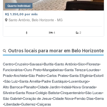
Quarto Individual
R$ 1.350,00 por mês
Santo Antônio, Belo Horizonte - MG
4
2
Outros locais para morar em Belo Horizonte
•
•
•
•
•
•
•
Centro
Cruzeiro
Savassi
Buritis
Santo Antônio
Sion
Floresta
•
•
•
•
•
Funcionários
Ouro Preto
Mangabeiras
Santa Tereza
Lourdes
•
•
•
•
•
Prado
Anchieta
São Pedro
Carlos Prates
Santa Efigênia
Estoril
•
•
•
•
•
São Luiz
Santa Amélia
Padre Eustáquio
Luxemburgo
•
•
•
•
•
Alto Barroca
Planalto
Cidade Jardim
Indaiá
Nova Granada
•
•
•
•
•
Silveira
Santa Rosa
Colégio Batista
Cinquentenário
São Lucas
•
•
•
•
São Gabriel
Coração de Jesus
Cidade Nova
Fernão Dias
Serra
•
•
•
Liberdade
Gutierrez
Caiçaras