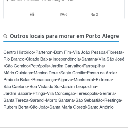
6
2
Outros locais para morar em Porto Alegre
•
•
•
•
•
Centro Histórico
Partenon
Bom Fim
Vila João Pessoa
Floresta
•
•
•
•
Rio Branco
Cidade Baixa
Independência
Santana
Vila São José
•
•
•
•
•
São Geraldo
Petrópolis
Jardim Carvalho
Farroupilha
•
•
•
•
Mário Quintana
Menino Deus
Santa Cecília
Passo da Areia
•
•
•
•
•
Praia de Belas
Renascença
Algarve
Montserrat
Extrema
•
•
•
São Caetano
Boa Vista do Sul
Jardim Leopoldina
•
•
•
•
•
Jardim Sabará
Pitinga
Vila Conceição
Teresópolis
Serraria
•
•
•
•
•
Santa Tereza
Sarandi
Morro Santana
São Sebastião
Restinga
•
•
•
Rubem Berta
São João
Santa Maria Goretti
Santo Antônio