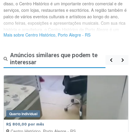
disso, o Centro Histórico é um importante centro comercial e de
serviços, com lojas, restaurantes e escritórios. A região também é
palco de vários eventos culturais e artísticos ao longo do ano,
como feiras, exposições e apresentações musicais. Com sua rica
história e arquitetura, o Centro Histórico de Porto Alegre é um
Mais sobre Centro Histórico, Porto Alegre - RS
destino popular para turistas e moradores da cidade.
Anúncios similares que podem te
interessar
Quarto Individual
R$ 800,00 por mês
Centro Histórico, Porto Alegre - RS