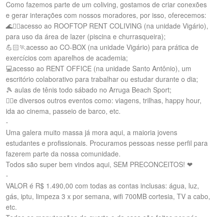
Como fazemos parte de um coliving, gostamos de criar conexões
e gerar interações com nossos moradores, por isso, oferecemos:
🌊🏊‍♀️acesso ao ROOFTOP RENT COLIVING (na unidade Vigário),
para uso da área de lazer (piscina e churrasqueira);
💪🏻🏃acesso ao CO-BOX (na unidade Vigário) para prática de
exercícios com aparelhos de academia;
💻acesso ao RENT OFFICE (na unidade Santo Antônio), um
escritório colaborativo para trabalhar ou estudar durante o dia;
🎾 aulas de tênis todo sábado no Arruga Beach Sport;
👯‍♂️e diversos outros eventos como: viagens, trilhas, happy hour,
ida ao cinema, passeio de barco, etc.
-
Uma galera muito massa já mora aqui, a maioria jovens
estudantes e profissionais. Procuramos pessoas nesse perfil para
fazerem parte da nossa comunidade.
Todos são super bem vindos aqui, SEM PRECONCEITOS! ❤
-
VALOR é R$ 1.490,00 com todas as contas inclusas: água, luz,
gás, iptu, limpeza 3 x por semana, wifi 700MB cortesia, TV a cabo,
etc.