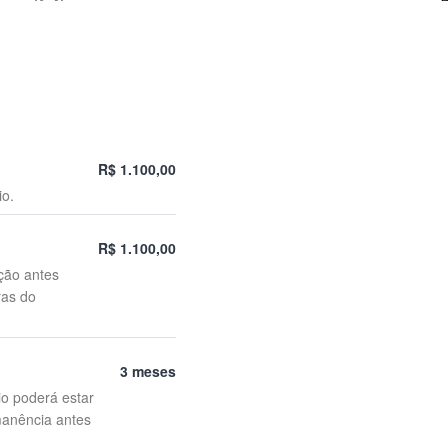
R$ 1.100,00
io.
R$ 1.100,00
ção antes
ras do
3 meses
io poderá estar
manência antes