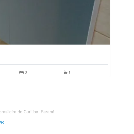
3
1
rasileira de Curitiba, Paraná.
 PR