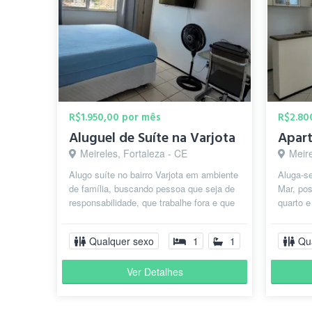
R$1.950,00 por mês
R$2.80
Aluguel de Suíte na Varjota
Meireles, Fortaleza - CE
Meire
Alugo suíte no bairro Varjota em ambiente
Aluga-se
de família, buscando pessoa que seja de
Mar, pos
responsabilidade, que trabalhe fora e que
quarto e
seja organizada. Prazo m...
somente 
Qualquer sexo
1
1
Qu
Ver Detalhes