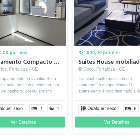
0,00 por mês
R$1.600,00 por mês
Apartamento Compacto na Beira-Mar
les, Fortaleza - CE
Cocó, Fortaleza - CE
 apartamento na avenida Beira-
Excelente suite mobiliada em
sui sala, cozinha americana, um
apartamento compartilhado O
 um banheiro, possui armário
apartamento é todo destinado a l
na cozinha e o quarto tem a...
das suítes , sem anfitrião no loca
de condomíni...
alquer sexo
1
1
Qualquer sexo
6
Ver Detalhes
Ver Detalhes