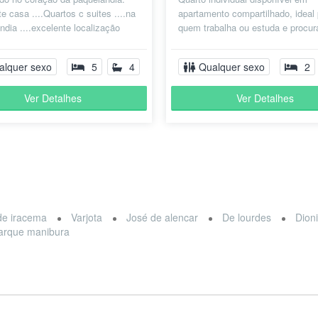
e casa ....Quartos c suites ....na
apartamento compartilhado, ideal
ndia ....excelente localização
quem trabalha ou estuda e procu
.deck....Internet......
ambiente tranquilo, organizado e
co...
alquer sexo
5
4
Qualquer sexo
2
Ver Detalhes
Ver Detalhes
de iracema
Varjota
José de alencar
De lourdes
Dioni
arque manibura