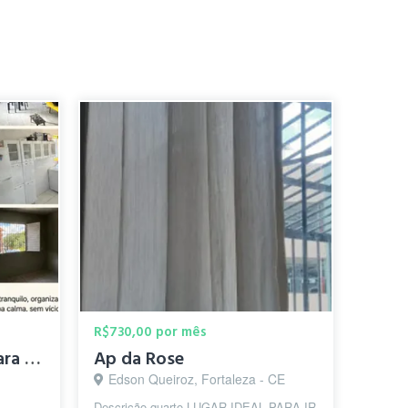
R$730,00 por mês
✨ Quarto Individual para Alugar – Mondubim – R$ 300
Ap da Rose
Edson Queiroz, Fortaleza - CE
Descrição quarto LUGAR IDEAL PARA IR