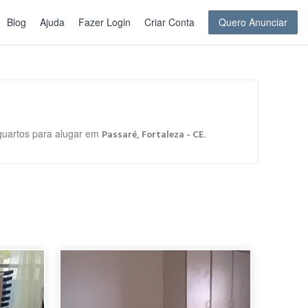
Blog
Ajuda
Fazer Login
Criar Conta
Quero Anunciar
 quartos para alugar em
.
Passaré, Fortaleza - CE