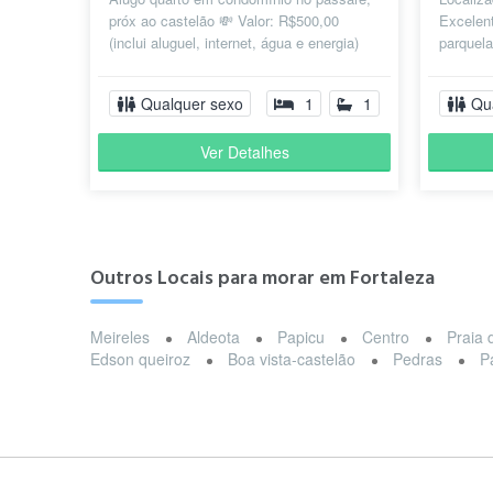
próx ao castelão 💸 Valor: R$500,00
Excelent
(inclui aluguel, internet, água e energia)
parquela
🏠 o apartamento possui: - S...
Cozinha..
Qualquer sexo
1
1
Qu
Ver Detalhes
Outros Locais para morar em Fortaleza
Meireles
Aldeota
Papicu
Centro
Praia 
Edson queiroz
Boa vista-castelão
Pedras
P