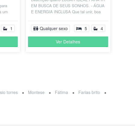
 para
EM BUSCA DE SEUS SONHOS. - ÁGUA
ra um
E ENERGIA INCLUSA Que tal unir, boa
 com boa
companhia, localização excelente, ao
lado d...
1
Qualquer sexo
5
4
Ver Detalhes
sio torres
Montese
Fátima
Farias brito