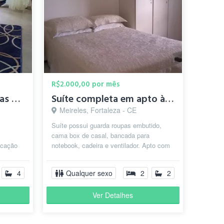
R$2.000,00 por mês
Suites House mobiliadas no Cocó
Suíte completa em apto à 100 mts da Beira Mar
Meireles, Fortaleza - CE
Suíte possui guarda roupas embutido,
cama box de casal, bancada para
ocação
notebook, cadeira e ventilador. Apto com
l. Taxa
vista parcial para o mar e a cozinha est...
4
Qualquer sexo
2
2
Ver Detalhes