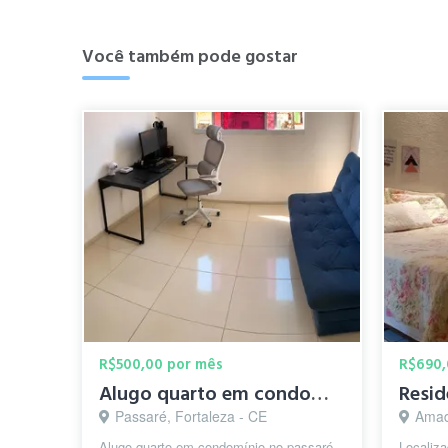
Você também pode gostar
R$500,00 por mês
R$690,
Alugo quarto em condomínio no Passaré próx ao Castelão
Resid
Passaré, Fortaleza - CE
Amad
Alugo quarto em condomínio no passaré,
Localiza