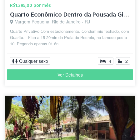
R$1.295,00 por mês
Quarto Econômico Dentro da Pousada Girassol 🌻
Vargem Pequena, Rio de Janeiro - RJ
Quarto Privativo Com estacionamento. Condomínio fechado, com
Guarita. - Fica a 15-20min da Praia do Recreio, no famoso posto
10. Pegando apenas 01 ôn...
Qualquer sexo
4
2
Ver Detalhes