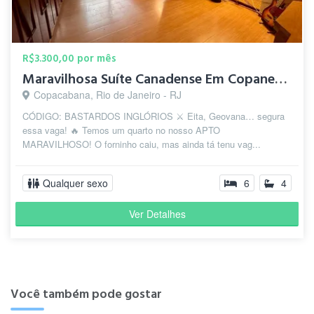
R$3.300,00 por mês
Maravilhosa Suíte Canadense Em Copanema
Copacabana, Rio de Janeiro - RJ
CÓDIGO: BASTARDOS INGLÓRIOS ⚔️ Eita, Geovana… segura
essa vaga! 🔥 Temos um quarto no nosso APTO
MARAVILHOSO! O forninho caiu, mas ainda tá tenu vag...
Qualquer sexo
6
4
Ver Detalhes
Você também pode gostar