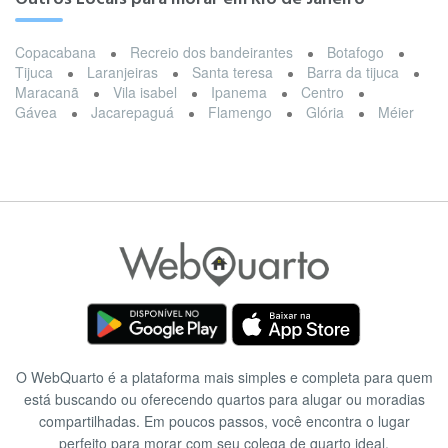
Copacabana
Recreio dos bandeirantes
Botafogo
Tijuca
Laranjeiras
Santa teresa
Barra da tijuca
Maracanã
Vila isabel
Ipanema
Centro
Gávea
Jacarepaguá
Flamengo
Glória
Méier
O WebQuarto é a plataforma mais simples e completa para quem
está buscando ou oferecendo quartos para alugar ou moradias
compartilhadas. Em poucos passos, você encontra o lugar
perfeito para morar com seu colega de quarto ideal.