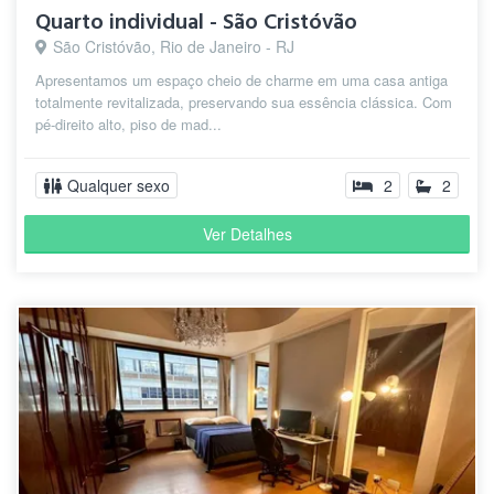
Quarto individual - São Cristóvão
São Cristóvão, Rio de Janeiro - RJ
Apresentamos um espaço cheio de charme em uma casa antiga
totalmente revitalizada, preservando sua essência clássica. Com
pé-direito alto, piso de mad...
Qualquer sexo
2
2
Ver Detalhes