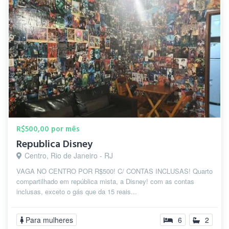
R$500,00 por mês
Republica Disney
Centro, Rio de Janeiro - RJ
VAGA NO CENTRO POR R$500! C/ CONTAS INCLUSAS! Quarto
compartilhado em república mista, a Disney! com as contas
inclusas, exceto o gás que da 15 reais...
Para mulheres
6
2