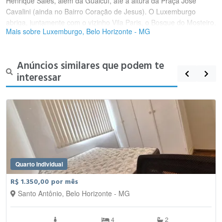
Henrique Sales, além da Guaicuí, até a altura da Praça José
Cavalini (ainda no Bairro Coração de Jesus). O Luxemburgo
abriga, juntamente com o vizinho Vila Paris, o Bosque do Mosteiro,
Mais sobre Luxemburgo, Belo Horizonte - MG
uma das poucas matas naturais da região Centro-Sul.
Anúncios similares que podem te
interessar
Quarto Individual
R$ 1.350,00 por mês
Santo Antônio, Belo Horizonte - MG
4
2