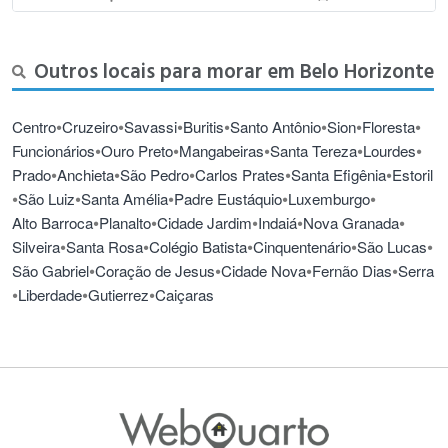
Outros locais para morar em Belo Horizonte
•
•
•
•
•
•
•
Centro
Cruzeiro
Savassi
Buritis
Santo Antônio
Sion
Floresta
•
•
•
•
•
Funcionários
Ouro Preto
Mangabeiras
Santa Tereza
Lourdes
•
•
•
•
•
Prado
Anchieta
São Pedro
Carlos Prates
Santa Efigênia
Estoril
•
•
•
•
•
São Luiz
Santa Amélia
Padre Eustáquio
Luxemburgo
•
•
•
•
•
Alto Barroca
Planalto
Cidade Jardim
Indaiá
Nova Granada
•
•
•
•
•
Silveira
Santa Rosa
Colégio Batista
Cinquentenário
São Lucas
•
•
•
•
São Gabriel
Coração de Jesus
Cidade Nova
Fernão Dias
Serra
•
•
•
Liberdade
Gutierrez
Caiçaras