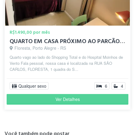
R$1.490,00 por mês
QUARTO EM CASA PRÓXIMO AO PARCÃO / MOINHOS DE VENTO /SHOPING
Floresta, Porto Alegre - RS
Quarto vago ao lado do Shopping Total e do Hospital Moinhos de
Vento Fala pessoal, nossa casa é localizada na RUA SÃO
CARLOS, FLORESTA, 1 quadra do S...
Qualquer sexo
6
4
Ver Detalhes
Você também pode gostar