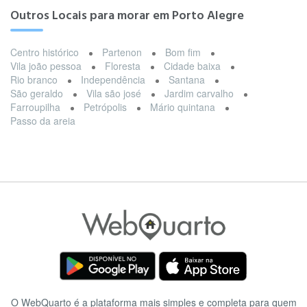
Outros Locais para morar em Porto Alegre
Centro histórico
Partenon
Bom fim
Vila joão pessoa
Floresta
Cidade baixa
Rio branco
Independência
Santana
São geraldo
Vila são josé
Jardim carvalho
Farroupilha
Petrópolis
Mário quintana
Passo da areia
O WebQuarto é a plataforma mais simples e completa para quem