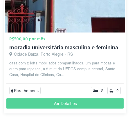
R$500,00 por mês
moradia universitária masculina e feminina
Cidade Baixa, Porto Alegre - RS
casa com 2 lofts mobiliados compartilhados, um para mocas e
outro para rapazes, a 5 mint da UFRGS campus central, Santa
Casa, Hospital de Clínicas, Ca...
Para homens
2
2
Ver Detalhes