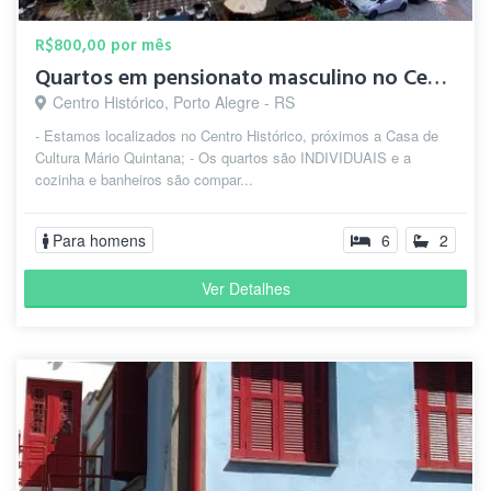
R$800,00 por mês
Quartos em pensionato masculino no Centro Histórico
Centro Histórico, Porto Alegre - RS
- Estamos localizados no Centro Histórico, próximos a Casa de
Cultura Mário Quintana; - Os quartos são INDIVIDUAIS e a
cozinha e banheiros são compar...
Para homens
6
2
Ver Detalhes