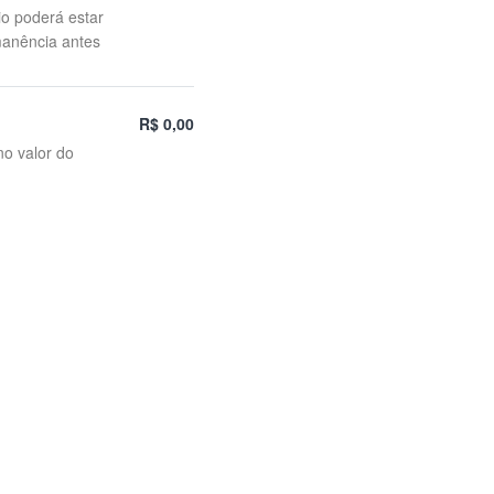
io poderá estar
manência antes
R$ 0,00
no valor do