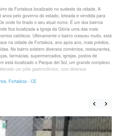
rro de Fortaleza localizado no sudeste da cidade. A
50 anos pelo governo do estado, loteada e vendida para
De onde foi tirado o seu atual nome. É um dos bairros
nde fica localizada a Igreja da Glória uma das mais
ntos católicos. Ultimamente o bairro cresceu muito, está
esce na cidade de Fortaleza, ano após ano, mais prédios,
das. No bairro existem diversos comércios, restaurantes,
aças, farmácias, supermercados, igrejas, postos de
ém está localizado o Parque del Sol, um grande complexo
derado um pólo gastronômico, com diversos
ios, Fortaleza - CE