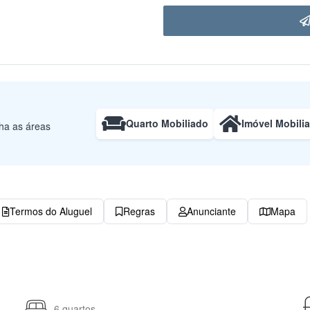
Quarto Mobiliado
Imóvel Mobili
lha as áreas
Termos do Aluguel
Regras
Anunciante
Mapa
6 quartos