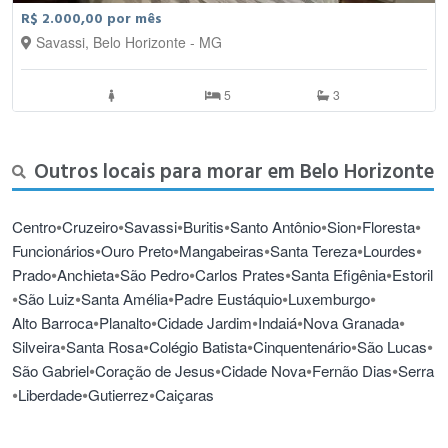
R$ 2.000,00 por mês
Savassi, Belo Horizonte - MG
5
3
Outros locais para morar em Belo Horizonte
•
•
•
•
•
•
•
Centro
Cruzeiro
Savassi
Buritis
Santo Antônio
Sion
Floresta
•
•
•
•
•
Funcionários
Ouro Preto
Mangabeiras
Santa Tereza
Lourdes
•
•
•
•
•
Prado
Anchieta
São Pedro
Carlos Prates
Santa Efigênia
Estoril
•
•
•
•
•
São Luiz
Santa Amélia
Padre Eustáquio
Luxemburgo
•
•
•
•
•
Alto Barroca
Planalto
Cidade Jardim
Indaiá
Nova Granada
•
•
•
•
•
Silveira
Santa Rosa
Colégio Batista
Cinquentenário
São Lucas
•
•
•
•
São Gabriel
Coração de Jesus
Cidade Nova
Fernão Dias
Serra
•
•
•
Liberdade
Gutierrez
Caiçaras